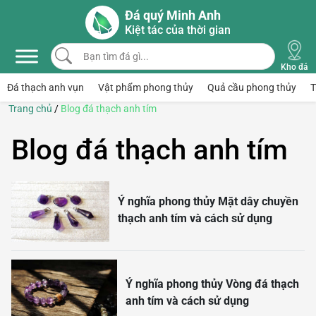
Skip to main content
Đá quý Minh Anh
Kiệt tác của thời gian
Bạn tìm đá gì...
Kho đá
Đá thạch anh vụn
Vật phẩm phong thủy
Quả cầu phong thủy
T
Trang chủ
/
Blog đá thạch anh tím
Blog đá thạch anh tím
Ý nghĩa phong thủy Mặt dây chuyền
thạch anh tím và cách sử dụng
Ý nghĩa phong thủy Vòng đá thạch
anh tím và cách sử dụng