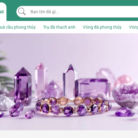
Bạn tìm đá gì...
ục
uả cầu phong thủy
Trụ đá thạch anh
Vòng đá phong thủy
Vòng