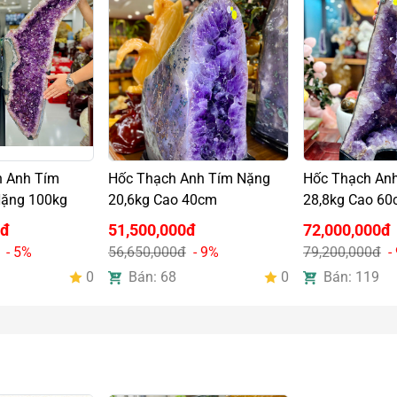
h Anh Tím
Hốc Thạch Anh Tím Nặng
Hốc Thạch An
ặng 100kg
20,6kg Cao 40cm
28,8kg Cao 6
0đ
51,500,000đ
72,000,000đ
- 5%
56,650,000đ
- 9%
79,200,000đ
-
0
Bán: 68
0
Bán: 119