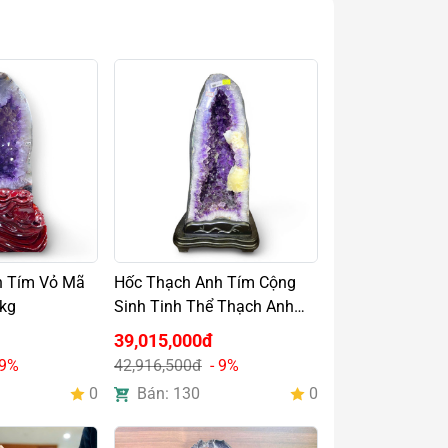
h Tím Vỏ Mã
Hốc Thạch Anh Tím Cộng
kg
Sinh Tinh Thể Thạch Anh
Trắng 28,9kg
39,015,000đ
 9%
42,916,500đ
- 9%
0
Bán: 130
0