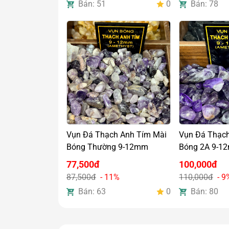
Bán: 51
0
Bán: 78
Vụn Đá Thạch Anh Tím Mài
Vụn Đá Thạch
Bóng Thường 9-12mm
Bóng 2A 9-1
77,500đ
100,000đ
87,500đ
- 11%
110,000đ
- 9
Bán: 63
0
Bán: 80