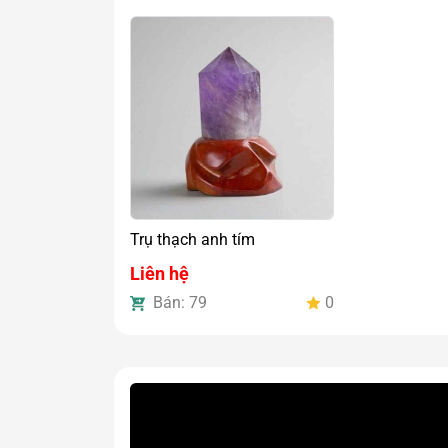
Trụ thạch anh tím
Liên hệ
Bán: 79
0