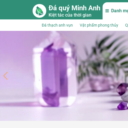
Skip to main content
Đá quý Minh Anh
Danh m
Kiệt tác của thời gian
Đá thạch anh vụn
Vật phẩm phong thủy
Q