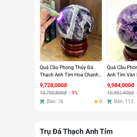
Quả Cầu Phong Thủy Đá
Quả Cầu Pho
Thạch Anh Tím Hoa Chanh
Anh Tím Vân
Nặng 5,12kg
Nặng 5,12kg
9,728,000đ
9,984,000đ
10,700,800đ
- 9%
10,982,400đ
Bán: 76
0
Bán: 113
Trụ Đá Thạch Anh Tím