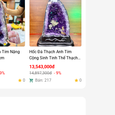
h Tím Nặng
Hốc Đá Thạch Anh Tím
0cm
Cộng Sinh Tinh Thể Thạch
Anh Trắng Nặng 9,34kg
13,543,000đ
 9%
14,897,300đ
- 9%
0
Bán: 217
0