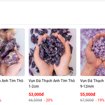
h Anh Tím Thô
Vụn Đá Thạch Anh Tím Thô
Vụn Đá Thạch
1-2cm
9-12mm
53,000đ
55,000đ
%
66,500đ
- 20%
67,500đ
- 19%