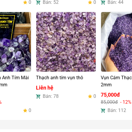
0
Bán: 52
0
Bán: 44
 Anh Tím Mài
Thạch anh tím vụn thô
Vụn Cám Thạch
2mm
2mm
Liên hệ
75,000đ
Bán: 78
0
%
85,000đ
- 12%
0
Bán: 112