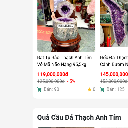
Bát Tụ Bảo Thạch Anh Tím
Hốc Đá Thạc
Vỏ Mã Não Nặng 95,5kg
Cánh Bướm N
119,000,000đ
145,000,00
125,000,000đ
- 5%
153,000,000đ
Bán: 90
0
Bán: 125
Quả Cầu Đá Thạch Anh Tím