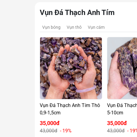
Vụn Đá Thạch Anh Tím
Vụn bóng
Vụn thô
Vụn cám
Vụn Đá Thạch Anh Tím Thô
Vụn Đá Thạc
0,9-1,5cm
5-10cm
35,000đ
35,000đ
43,000đ
- 19%
43,000đ
- 19