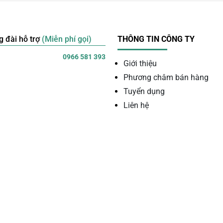
g đài hỗ trợ
(Miễn phí gọi)
THÔNG TIN CÔNG TY
0966 581 393
Giới thiệu
Phương châm bán hàng
Tuyển dụng
Liên hệ
Các loại vụn đá thạch anh hồng tại Minh Anh
nh cung cấp đa dạng quy cách vụn đá.
sau khi nghiền hoặc tách từ khối đá.
tạo độ nhẵn và tăng tính thẩm mỹ.
g khác nhau.