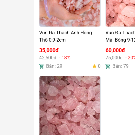
Vụn Đá Thạch Anh Hồng
Vụn Đá Thạc
Thô 0,9-2cm
Mài Bóng 9-
35,000đ
60,000đ
42,500đ
- 18%
75,000đ
- 20
Bán: 29
0
Bán: 79