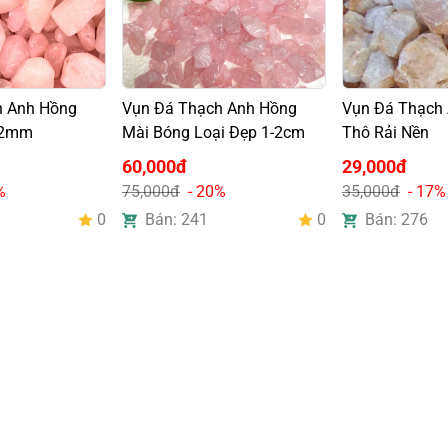
h Anh Hồng
Vụn Đá Thạch Anh Hồng
Vụn Đá Thạch
12mm
Mài Bóng Loại Đẹp 1-2cm
Thô Rải Nền
60,000đ
29,000đ
%
75,000đ
- 20%
35,000đ
- 17%
0
Bán: 241
0
Bán: 276