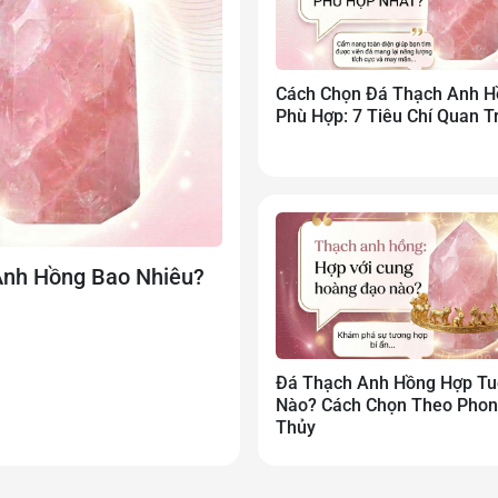
ừa mang lại nhiều lựa chọn cho người yêu thích đá tự nhiên.
Cách Chọn Đá Thạch Anh H
 anh hồng tại Đá Quý Minh Anh
Phù Hợp: 7 Tiêu Chí Quan T
 Anh Hồng Bao Nhiêu?
Đá Thạch Anh Hồng Hợp Tu
Nào? Cách Chọn Theo Pho
Thủy