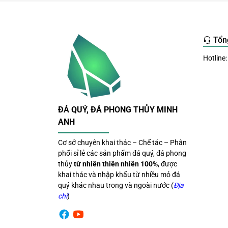
Tổn
Hotline:
ĐÁ QUÝ, ĐÁ PHONG THỦY MINH
ANH
Để đáp ứng nhiều mục đích sử dụng, Minh A
Cơ sở chuyên khai thác – Chế tác – Phân
Theo bề mặt hoàn thiện
phối sỉ lẻ các sản phẩm đá quý, đá phong
thủy
từ nhiên thiên nhiên 100%
, được
Hiện có hai dòng phổ biến:
khai thác và nhập khẩu từ nhiều mỏ đá
quý khác nhau trong và ngoài nước (
Địa
Vụn đá thô:
Giữ nguyên vẻ đẹp tự nhiên 
chỉ
)
Vụn đá mài bóng:
Được xử lý bề mặt để 
Mỗi loại phù hợp với những mục đích sử dụn