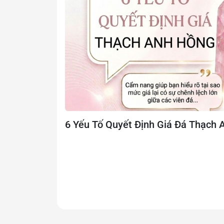
Có nhiều mức giá theo nhu cầu sử dụng.
Đây là dòng sản phẩm vừa có tính thẩm mỹ, v
Các loại vụn đá thạch
6 Yếu Tố Quyết Định Giá Đá Thạch