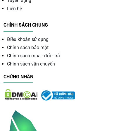
Tuyển dụng
Liên hệ
Nguồn gốc từ thiên nhiên
CHÍNH SÁCH CHUNG
Cấu tạo:
Một biến thể thạch anh bao gồm các thành phần
chính là Granit, Permatit Granit, Quartzit và Silicat khác.
Điều khoản sử dụng
Chính sách bảo mật
Công thức hoá học: SiO2
Độ cứng: 7,0/10 thang điểm Mohs
Chính sách mua - đổi - trả
Tỷ trọng: 2,6
Chính sách vận chuyển
Vết vỡ: Vỏ sò
Màu vết vạch: Trắng
CHỨNG NHẬN
Ánh: Thuỷ tinh
Tinh hệ: Thoi điện
Khoa học:
Trong khoa học, thạch anh xanh được ứng
dụng để tạo ra xung điện dao động cơ khí, là vật liệu cơ
bản cho các mạch điện tử và hiệu ứng khử sóng điện.