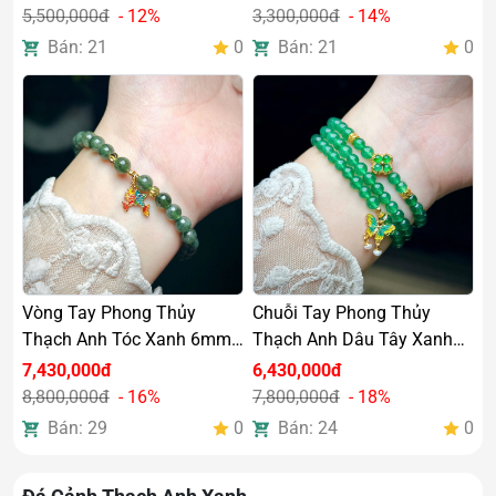
5,500,000đ
- 12%
3,300,000đ
- 14%
Bán: 21
0
Bán: 21
0
Vòng Tay Phong Thủy
Chuỗi Tay Phong Thủy
Thạch Anh Tóc Xanh 6mm
Thạch Anh Dâu Tây Xanh
Mix Charm Bạc Si Vàng
5,5mm Mix Charm Bạc Si
7,430,000đ
6,430,000đ
Vàng
8,800,000đ
- 16%
7,800,000đ
- 18%
Bán: 29
0
Bán: 24
0