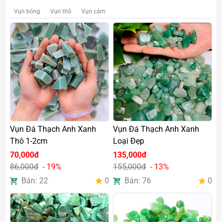
Vụn bóng
Vụn thô
Vụn cám
Vụn Đá Thạch Anh Xanh
Vụn Đá Thạch Anh Xanh
Thô 1-2cm
Loại Đẹp
70,000đ
135,000đ
86,000đ
- 19%
155,000đ
- 13%
Bán: 22
0
Bán: 76
0