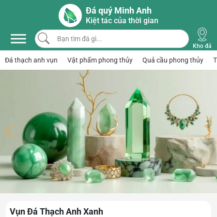
Skip to main content
Đá quý Minh Anh
Kiệt tác của thời gian
Bạn tìm đá gì...
Kho đá
Đá thạch anh vụn
Vật phẩm phong thủy
Quả cầu phong thủy
T
Vụn Đá Thạch Anh Xanh