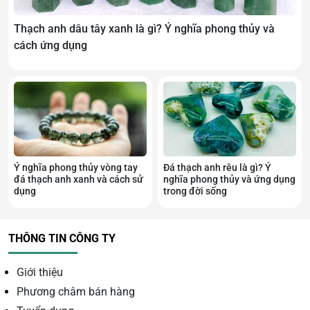
thu nạp. Loại đá này sở hữu một nguồn năng lượng
dương dồi dào, tích tụ tinh hoa từ thiên nhiên và đất trời,
Thạch anh dâu tây xanh là gì? Ý nghĩa phong thủy và
có khả năng mang lại nhiều lợi ích tích cực cơ thể con
cách ứng dụng
người.
Ý nghĩa phong thủy vòng tay
Đá thạch anh rêu là gì? Ý
đá thạch anh xanh và cách sử
nghĩa phong thủy và ứng dụng
dụng
trong đời sống
THÔNG TIN CÔNG TY
Giới thiệu
Phương châm bán hàng