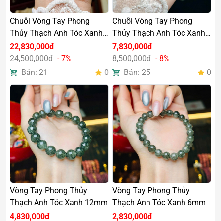
Chuỗi Vòng Tay Phong
Chuỗi Vòng Tay Phong
Thủy Thạch Anh Tóc Xanh
Thủy Thạch Anh Tóc Xanh
Đồng Trục 6mm Mix Tỳ Hưu
6mm Charm Bạc Si Vàng
22,830,000đ
7,830,000đ
Charm Vàng 18k
Cao Cấp
24,500,000đ
- 7%
8,500,000đ
- 8%
Bán: 21
0
Bán: 25
0
Vòng Tay Phong Thủy
Vòng Tay Phong Thủy
Thạch Anh Tóc Xanh 12mm
Thạch Anh Tóc Xanh 6mm
4,830,000đ
2,830,000đ