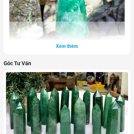
Xem thêm
Khám phá đá thạch anh xanh triệu năm tuổi
Góc Tư Vấn
Đá Thạch Anh xanh là gì?
Thạch anh xanh còn gọi là Aventurine, là loại đá quý
thuộc dòng đá thạch anh. Mẫu đã được sử dụng từ hơn >
2,5 triệu năm trước. Người ta đã tìm thấy các dụng cụ
được làm từ dòng đá thạch xanh này ở thung lũng Omo
tại Ethiopia.
Nguồn gốc:
Đá thạch anh là một biến thể quý hiếm được
hình thành và tạo ra từ bên trong lòng đất sau hàng ngàn