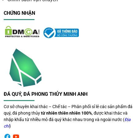
CHỨNG NHẬN
Độ bền cao
Thạch anh có độ cứng khoảng
7 Mohs
, phù hợp để sử
dụng hằng ngày nếu được bảo quản đúng cách.
Các mẫu vòng tay thạch anh
vàng tại Đá Quý Minh Anh
Theo kích thước hạt
ĐÁ QUÝ, ĐÁ PHONG THỦY MINH ANH
Kích thước
Phù hợp
Cơ sở chuyên khai thác – Chế tác – Phân phối sỉ lẻ các sản phẩm đá
quý, đá phong thủy
từ nhiên thiên nhiên 100%
, được khai thác và
nhập khẩu từ nhiều mỏ đá quý khác nhau trong và ngoài nước (
Địa
6 mm
Nữ
chỉ
)