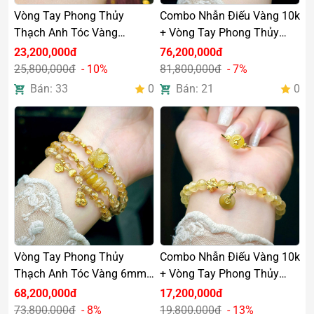
Vòng Tay Phong Thủy
Combo Nhẫn Điếu Vàng 10k
Thạch Anh Tóc Vàng
+ Vòng Tay Phong Thủy
6,5mm Mix Hồ Ly Charm
Thạch Anh Tóc Vàng 6mm
23,200,000đ
76,200,000đ
Vàng 18k
Mix Đồng Trục Charm Vàng
25,800,000đ
- 10%
81,800,000đ
- 7%
18k
Bán: 33
0
Bán: 21
0
Vòng Tay Phong Thủy
Combo Nhẫn Điếu Vàng 10k
Thạch Anh Tóc Vàng 6mm
+ Vòng Tay Phong Thủy
Mix Đồng Trục Charm Vàng
Thạch Anh Tóc Vàng 6mm
68,200,000đ
17,200,000đ
18k
Charm Vàng
73,800,000đ
- 8%
19,800,000đ
- 13%