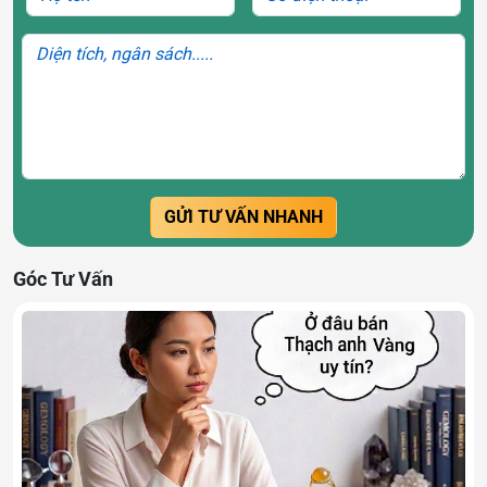
Quy trình chế tác gồm:
Cắt đá.
Mài tròn.
GỬI TƯ VẤN NHANH
Đánh bóng.
Khoan lỗ.
Xâu thành vòng.
Góc Tư Vấn
Mỗi sản phẩm đều có màu sắc và vân đá riêng do đặc
điểm hình thành tự nhiên của khoáng vật.
Vì sao vòng tay thạch anh
vàng được nhiều người yêu
thích?