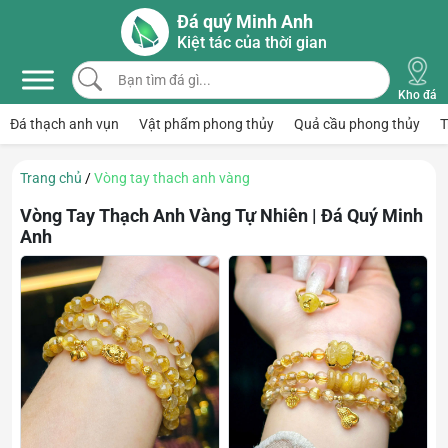
Skip to main content
Đá quý Minh Anh
Kiệt tác của thời gian
Bạn tìm đá gì...
Kho đá
Đá thạch anh vụn
Vật phẩm phong thủy
Quả cầu phong thủy
T
Trang chủ
/
Vòng tay thach anh vàng
Vòng Tay Thạch Anh Vàng Tự Nhiên | Đá Quý Minh
Anh