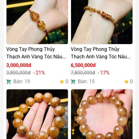
Vòng Tay Phong Thủy
Vòng Tay Phong Thủy
Thạch Anh Vàng Tóc Nâu
Thạch Anh Vàng Tóc Nâu
Hồ Ly Mix Cỏ 4 Lá
5,5mm Ngũ Điếu Charm Bạc
3,000,000đ
6,500,000đ
Si Vàng Cao Cấp
3,800,000đ
- 21%
7,800,000đ
- 17%
Bán: 19
0
Bán: 15
0