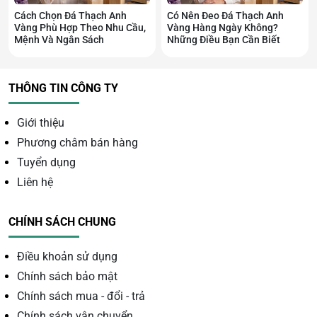
Vàng nâu.
Cách Chọn Đá Thạch Anh
Có Nên Đeo Đá Thạch Anh
Vàng Phù Hợp Theo Nhu Cầu,
Vàng Hàng Ngày Không?
Mệnh Và Ngân Sách
Những Điều Bạn Cần Biết
Điều này giúp khách hàng có nhiều lựa chọn phù hợp với
sở thích cá nhân.
THÔNG TIN CÔNG TY
Giới thiệu
Phương châm bán hàng
Tuyển dụng
Liên hệ
CHÍNH SÁCH CHUNG
Điều khoản sử dụng
Chính sách bảo mật
Chính sách mua - đổi - trả
Chính sách vận chuyển