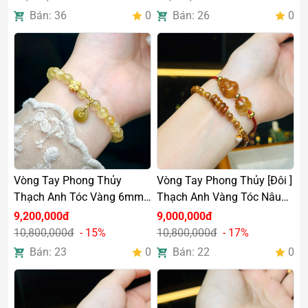
Bán: 36
0
Bán: 26
0
Vòng Tay Phong Thủy
Vòng Tay Phong Thủy [Đôi ]
Thạch Anh Tóc Vàng 6mm
Thạch Anh Vàng Tóc Nâu
Charm Vàng
5,5mm Hồ Ly Mix Cỏ 4 Lá
9,200,000đ
9,000,000đ
10,800,000đ
- 15%
10,800,000đ
- 17%
Bán: 23
0
Bán: 22
0