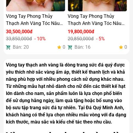
Vòng Tay Phong Thủy
Vòng Tay Phong Thủy
Thạch Anh Vàng Tóc Nâu
Thạch Anh Vàng Tóc Nâu
18mm VIP
14mm VIP
30,500,000đ
19,800,000đ
33,850,000đ
- 10%
20,850,000đ
- 5%
Bán: 20
0
Bán: 16
0
Vòng tay thạch anh vàng là dòng trang sức đá quý được
yêu thích nhờ sắc vàng ấm áp, thiết kế thanh lịch và khả
năng phù hợp với nhiều phong cách sử dụng khác nhau.
Từ những mẫu hạt nhỏ dành cho nữ đến các thiết kế hạt
lớn dành cho nam, sản phẩm luôn là lựa chọn phổ biến
để sử dụng hằng ngày, làm quà tặng hoặc bổ sung vào
bộ sưu tập trang sức đá tự nhiên. Tại Đá Quý Minh Anh,
khách hàng có thể lựa chọn nhiều mẫu vòng với đa dạng
kích thước, màu sắc và kiểu chế tác theo nhu cầu.