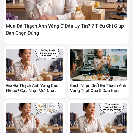
Thiết kế đơn giản nhưng sang
trọng
Mua Đá Thạch Anh Vàng Ở Đâu Uy Tín? 7 Tiêu Chí Giúp
Vòng đá thạch anh vàng có thể kết hợp với:
Bạn Chọn Đúng
Đồng hồ.
Trang sức bạc.
Trang sức vàng.
Trang phục công sở.
Trang phục thường ngày.
Dễ sử dụng trong nhiều hoàn cảnh khác nhau.
Giá Đá Thạch Anh Vàng Bao
Cách Nhận Biết Đá Thạch Anh
Nhiêu? Cập Nhật Mới Nhất
Vàng Thật Qua 8 Dấu Hiệu
Màu sắc tự nhiên
Tùy từng viên đá, màu sắc có thể dao động từ:
Vàng nhạt.
Vàng chanh.
Vàng mật ong.