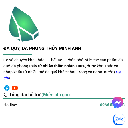
Kệ trang trí.
Đồng thời dễ kết hợp với nhiều phong cách nội thất.
Giá trị trang trí lâu dài
Được chế tác từ đá tự nhiên nên cây không bị phai màu
như các vật liệu nhân tạo thông thường.
ĐÁ QUÝ, ĐÁ PHONG THỦY MINH ANH
Nếu được bảo quản đúng cách, sản phẩm có thể giữ
Cơ sở chuyên khai thác – Chế tác – Phân phối sỉ lẻ các sản phẩm đá
được vẻ đẹp trong nhiều năm.
quý, đá phong thủy
từ nhiên thiên nhiên 100%
, được khai thác và
nhập khẩu từ nhiều mỏ đá quý khác nhau trong và ngoài nước (
Địa
Cây đào thạch anh vàng phù
chỉ
)
hợp với những ai?
Tổng đài hỗ trợ
(Miễn phí gọi)
Sản phẩm phù hợp với nhiều đối tượng.
Hotline:
0966 581 393
Chủ doanh nghiệp
Trang trí: