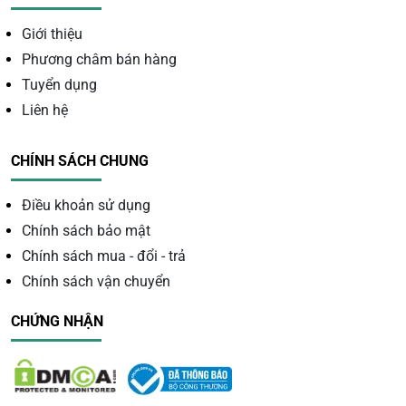
Giới thiệu
Phương châm bán hàng
Tuyển dụng
Liên hệ
CHÍNH SÁCH CHUNG
Điều khoản sử dụng
Chính sách bảo mật
Cây Đào Thạch Anh Hồng 12 Quả Cao 40cm
Chính sách mua - đổi - trả
Chính sách vận chuyển
Màu sắc nổi bật
CHỨNG NHẬN
Sắc vàng tự nhiên của đá giúp cây nổi bật khi đặt tại:
Phòng khách.
Bàn làm việc.
Quầy lễ tân.