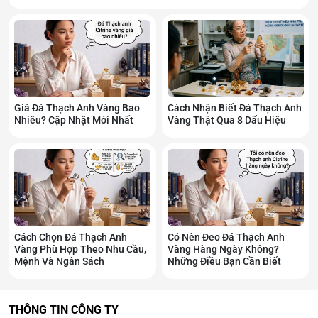
Không giống các sản phẩm sản xuất hàng loạt, mỗi cây
đều trải qua quá trình tạo hình thủ công.
Người thợ sẽ:
Uốn từng cành.
Giá Đá Thạch Anh Vàng Bao
Cách Nhận Biết Đá Thạch Anh
Sắp xếp từng lá đá.
Nhiêu? Cập Nhật Mới Nhất
Vàng Thật Qua 8 Dấu Hiệu
Điều chỉnh bố cục tổng thể.
Nhờ đó, mỗi sản phẩm đều có nét đẹp riêng.
Cách Chọn Đá Thạch Anh
Có Nên Đeo Đá Thạch Anh
Vàng Phù Hợp Theo Nhu Cầu,
Vàng Hàng Ngày Không?
Mệnh Và Ngân Sách
Những Điều Bạn Cần Biết
THÔNG TIN CÔNG TY