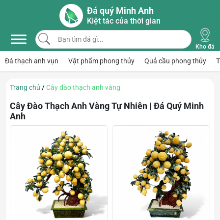
Skip to main content
Đá quý Minh Anh
Kiệt tác của thời gian
Bạn tìm đá gì...
Kho đá
Đá thạch anh vụn
Vật phẩm phong thủy
Quả cầu phong thủy
T
Trang chủ
/
Cây đào thạch anh vàng
Cây Đào Thạch Anh Vàng Tự Nhiên | Đá Quý Minh
Anh