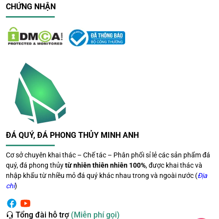
đạt được những điều tốt lành trong cuộc sống.
CHỨNG NHẬN
🎁
Tượng Phật – Món Quà
Phong Thủy Ý Nghĩa
Tượng Phật là món quà phong thủy tuyệt vời cho nhiều
dịp đặc biệt như:
🎉
Khai trương, tân gia, mừng thăng chức
💼
Quà tặng đối tác, bạn bè, đồng nghiệp
🏠
Trang trí không gian sống, phòng khách, phòng
làm việc
ĐÁ QUÝ, ĐÁ PHONG THỦY MINH ANH
👪
Quà tặng cho gia đình, người thân yêu
Cơ sở chuyên khai thác – Chế tác – Phân phối sỉ lẻ các sản phẩm đá
Đặc biệt,
Tượng Phật
cũng là món quà đầy ý nghĩa, thể
quý, đá phong thủy
từ nhiên thiên nhiên 100%
, được khai thác và
hiện sự quan tâm và yêu thương dành cho người nhận.
nhập khẩu từ nhiều mỏ đá quý khác nhau trong và ngoài nước (
Địa
chỉ
Không chỉ mang lại giá trị tinh thần, mà còn giúp
)
bảo vệ
,
thu hút tài lộc
, và
hỗ trợ
gia chủ trong công việc, cuộc
sống.
Tổng đài hỗ trợ
(Miễn phí gọi)