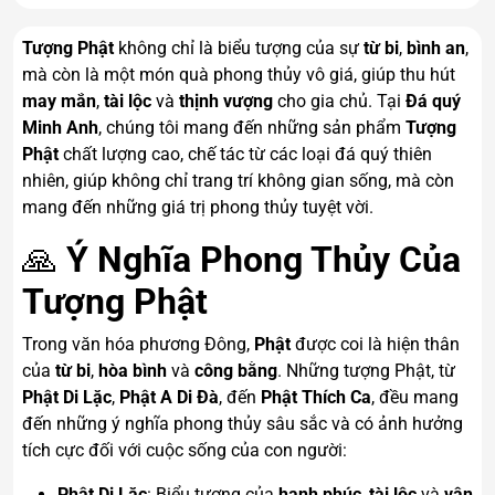
Tượng Phật
không chỉ là biểu tượng của sự
từ bi
,
bình an
,
mà còn là một món quà phong thủy vô giá, giúp thu hút
may mắn
,
tài lộc
và
thịnh vượng
cho gia chủ. Tại
Đá quý
Minh Anh
, chúng tôi mang đến những sản phẩm
Tượng
Phật
chất lượng cao, chế tác từ các loại đá quý thiên
nhiên, giúp không chỉ trang trí không gian sống, mà còn
mang đến những giá trị phong thủy tuyệt vời.
🙏
Ý Nghĩa Phong Thủy Của
Tượng Phật
Trong văn hóa phương Đông,
Phật
được coi là hiện thân
của
từ bi
,
hòa bình
và
công bằng
. Những tượng Phật, từ
Phật Di Lặc
,
Phật A Di Đà
, đến
Phật Thích Ca
, đều mang
đến những ý nghĩa phong thủy sâu sắc và có ảnh hưởng
tích cực đối với cuộc sống của con người:
Phật Di Lặc
: Biểu tượng của
hạnh phúc
,
tài lộc
và
vận