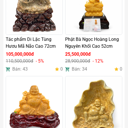
Tác phẩm Di Lặc Tùng
Phật Bà Ngọc Hoàng Long
Hươu Mã Não Cao 72cm
Nguyên Khối Cao 52cm
105,000,000đ
25,500,000đ
110,500,000đ
- 5%
28,900,000đ
- 12%
Bán: 43
0
Bán: 34
0