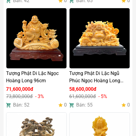
Bán: 42
0
Bán: 65
0
Tượng Phật Di Lặc Ngọc
Tượng Phật Di Lặc Ngũ
Hoàng Long 96cm
Phúc Ngọc Hoàng Long
80cm
71,600,000đ
58,600,000đ
73,800,000đ
- 3%
61,600,000đ
- 5%
Bán: 52
0
Bán: 55
0