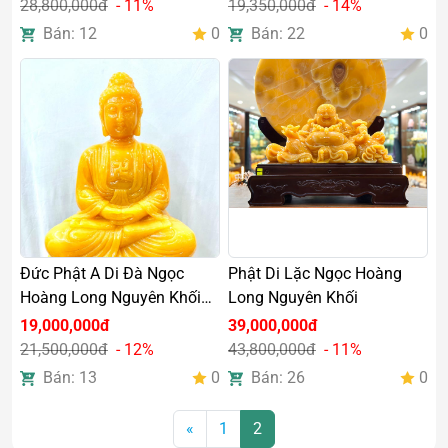
28,800,000đ
- 11%
19,350,000đ
- 14%
Bán: 12
0
Bán: 22
0
Đức Phật A Di Đà Ngọc
Phật Di Lặc Ngọc Hoàng
Hoàng Long Nguyên Khối
Long Nguyên Khối
Cao 29cm
19,000,000đ
39,000,000đ
21,500,000đ
- 12%
43,800,000đ
- 11%
Bán: 13
0
Bán: 26
0
Posts navigation
«
1
2