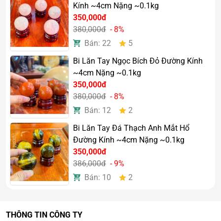
Thu hút tài lộc và may mắn
Kính ~4cm Nặng ~0.1kg
350,000đ
Quả cầu thạch anh trắng có thể giúp chủ sở hữu hấp thu
380,000đ
- 8%
được dương khí, loại bỏ được nguồn tạp chất và năng
Bán: 22
5
lượng xấu, từ đó mang lại vượng khí tốt, may mắn và thu
hút tài lộc cho chủ nhân. Đây là lý do tại sao bạn luôn
Bi Lăn Tay Ngọc Bích Đỏ Đường Kính
thấy các doanh nhân thành đạt luôn đặt 1 quả cầu thạch
~4cm Nặng ~0.1kg
anh trắng trên bàn làm việc.
350,000đ
380,000đ
- 8%
Bán: 12
2
Bi Lăn Tay Đá Thạch Anh Mắt Hổ
Đường Kính ~4cm Nặng ~0.1kg
350,000đ
386,000đ
- 9%
Bán: 10
2
THÔNG TIN CÔNG TY