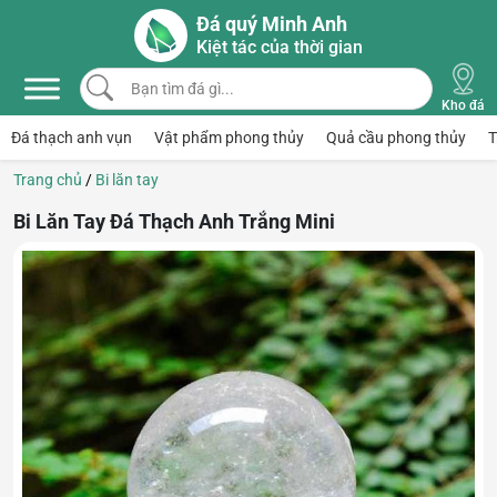
Skip to main content
Đá quý Minh Anh
Kiệt tác của thời gian
Bạn tìm đá gì...
Kho đá
Đá thạch anh vụn
Vật phẩm phong thủy
Quả cầu phong thủy
T
Trang chủ
/
Bi lăn tay
Bi Lăn Tay Đá Thạch Anh Trắng Mini