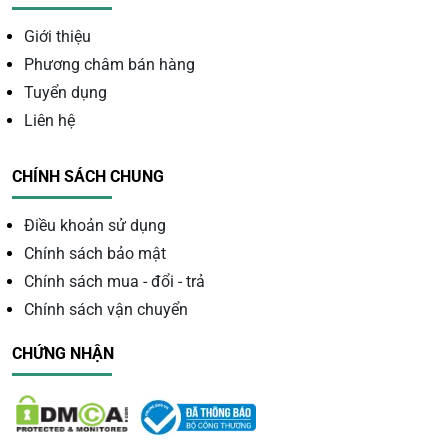
Thu hút tài lộc và may mắn
Giới thiệu
Dung hòa mối quan hệ
Phương châm bán hàng
Thạch anh trắng bi cầu tỏa ra năng lượng sinh khí từ đá,
Tuyển dụng
hấp thu linh khí của đất trời nên có thể kết nối mọi người,
Liên hệ
gia tăng tình cảm và sự khăng khít trong các mối quan
hệ.
CHÍNH SÁCH CHUNG
Điều khoản sử dụng
Chính sách bảo mật
Chính sách mua - đổi - trả
Chính sách vận chuyển
CHỨNG NHẬN
Dung hòa mối quan hệ