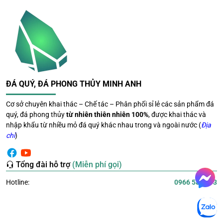
Trừ tà, xua đuổi ma quỷ
Các chuyên gia phong thủy tin rằng việc sử dụng bi cầu
trắng sẽ giúp chủ nhân không bị ma quỷ quấy rối, xua
đuổi năng lượng âm, đón dương nên thường được dùng
để trừ tà.
ĐÁ QUÝ, ĐÁ PHONG THỦY MINH ANH
Cơ sở chuyên khai thác – Chế tác – Phân phối sỉ lẻ các sản phẩm đá
quý, đá phong thủy
từ nhiên thiên nhiên 100%
, được khai thác và
nhập khẩu từ nhiều mỏ đá quý khác nhau trong và ngoài nước (
Địa
chỉ
)
Tổng đài hỗ trợ
(Miễn phí gọi)
Hotline:
0966 581 393
Trừ tà, xua đuổi ma quỷ