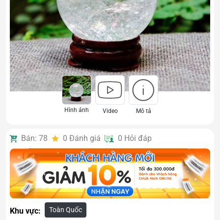
Hình ảnh
Video
Mô tả
Bán: 78
0
Đánh giá
0
Hỏi đáp
Toàn Quốc
Khu vực: