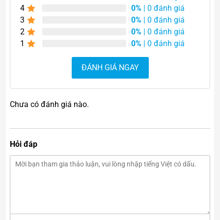
4
0%
| 0 đánh giá
3
0%
| 0 đánh giá
Bi cầu thạch anh trắng
2
0%
| 0 đánh giá
Kích thước bi cầu có nhiều kích cỡ to và nhỏ khác nhau,
1
0%
| 0 đánh giá
là biểu tượng cho sự tinh khiết và may mắn, mang đến
nguồn dương khí dồi dào...nên thường được dùng làm
ĐÁNH GIÁ NGAY
decor trang trí, quà tặng phong thủy để gửi tặng tân gia,
khai trương, sinh nhật...
Chưa có đánh giá nào.
Ý nghĩa bi cầu thạch anh
trắng về mặt phong thủy
Hỏi đáp
Bi cầu thạch anh trắng vừa là vật phẩm trưng bày trang
trí, vừa mang ý nghĩa phong thủy sâu sắc. Bởi loại đá
thạch anh trắng dạng bi cầu này tích tụ nguồn năng
lượng dồi dào, mang đến cho chủ sở hữu nguồn năng
lượng có thể xua đuổi được ma quỷ, đem đến may mắn
và thu hút tài lộc. Cụ thể: