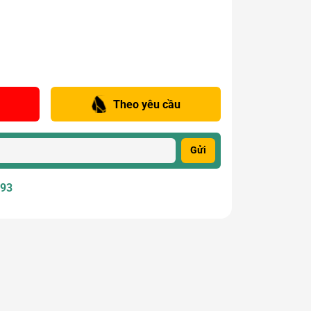
Theo yêu cầu
Gửi
393