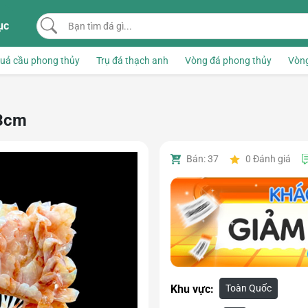
Bạn tìm đá gì...
ục
uả cầu phong thủy
Trụ đá thạch anh
Vòng đá phong thủy
Vòng
33cm
Bán: 37
0
Đánh giá
Toàn Quốc
Khu vực: