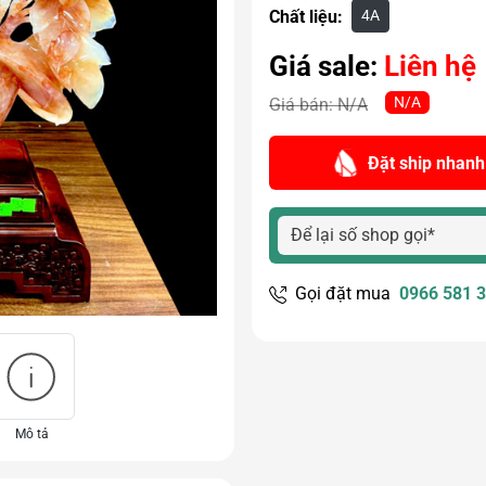
4A
Chất liệu:
Giá sale:
Liên hệ
N/A
Giá bán:
N/A
Đặt ship nhanh
Gọi đặt mua
0966 581 
Mô tả