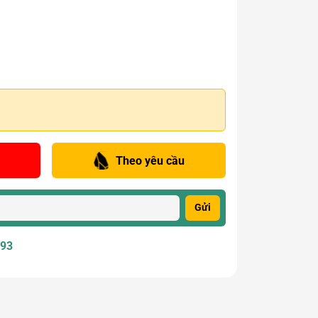
Theo yêu cầu
Gửi
393