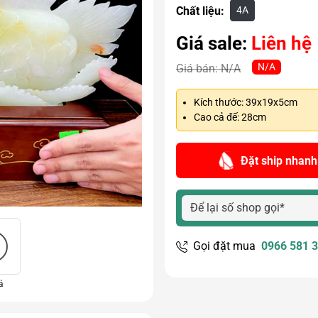
4A
Chất liệu:
Giá sale:
Liên hệ
N/A
Giá bán:
N/A
Kích thước: 39x19x5cm
Cao cả đế: 28cm
Đặt ship nhanh
Gọi đặt mua
0966 581 
ả