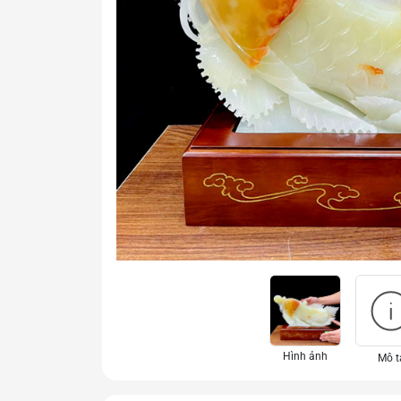
Hình ảnh
Mô t