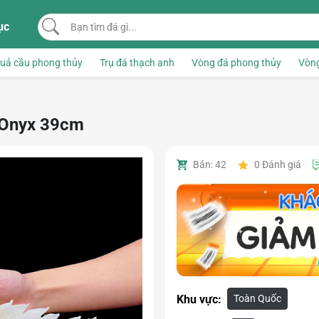
Bạn tìm đá gì...
ục
uả cầu phong thủy
Trụ đá thạch anh
Vòng đá phong thủy
Vòng
 Onyx 39cm
Bán: 42
0
Đánh giá
Toàn Quốc
Khu vực: