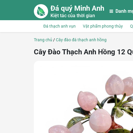
Skip to main content
Đá quý Minh Anh
Danh m
Kiệt tác của thời gian
Đá thạch anh vụn
Vật phẩm phong thủy
Q
Trang chủ
/
Cây đào đá thạch anh hồng
Cây Đào Thạch Anh Hồng 12 