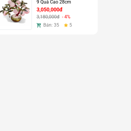
9 Quả Cao 28cm
3,050,000đ
3,180,000đ
- 4%
Bán: 35
5