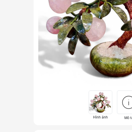
Hình ảnh
Mô t