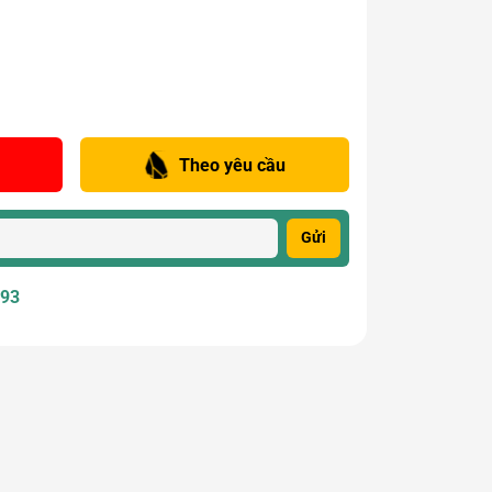
Theo yêu cầu
Gửi
393