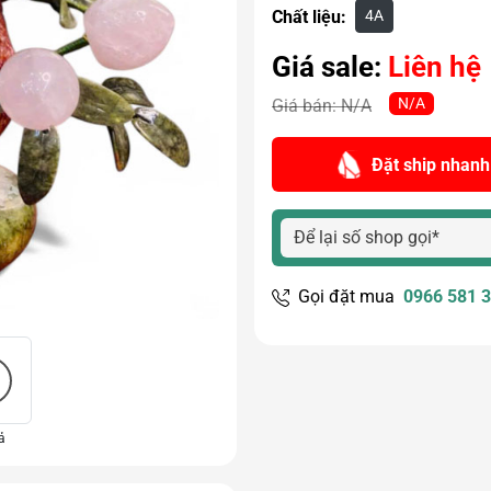
4A
Chất liệu:
Giá sale:
Liên hệ
N/A
Giá bán:
N/A
Đặt ship nhanh
Gọi đặt mua
0966 581 
ả