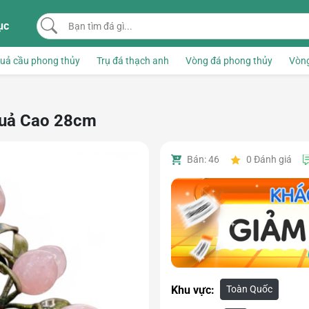
Bạn tìm đá gì...
ục
uả cầu phong thủy
Trụ đá thạch anh
Vòng đá phong thủy
Vòng
Quả Cao 28cm
Bán: 46
0
Đánh giá
Toàn Quốc
Khu vực: