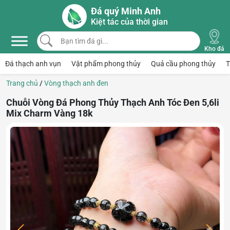
Skip to main content
Đá quý Minh Anh
Kiệt tác của thời gian
Bạn tìm đá gì...
Kho đá
Đá thạch anh vụn
Vật phẩm phong thủy
Quả cầu phong thủy
T
Trang chủ
/
Vòng thạch anh đen
Chuỗi Vòng Đá Phong Thủy Thạch Anh Tóc Đen 5,6li
Mix Charm Vàng 18k