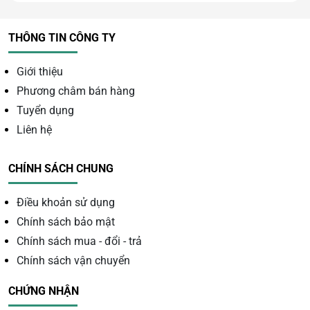
THÔNG TIN CÔNG TY
Giới thiệu
Phương châm bán hàng
Tuyển dụng
Liên hệ
CHÍNH SÁCH CHUNG
Điểm nổi bật của sản phẩm
Điều khoản sử dụng
Size hạt 5,6ly thanh mảnh, dễ
Chính sách bảo mật
Chính sách mua - đổi - trả
đeo
Chính sách vận chuyển
Kích thước 5,6ly mang lại cảm giác nhẹ tay, phù hợp với
CHỨNG NHẬN
những ai yêu thích phong cách tinh tế, thanh lịch nhưng
vẫn nổi bật.