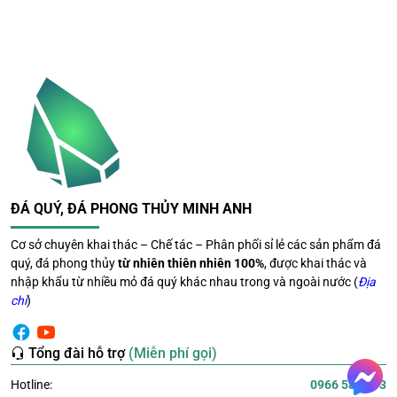
Charm vàng 18K cao cấp
Charm vàng 18K là điểm nhấn giúp chiếc vòng trở nên
sang trọng và hiện đại hơn. Ánh vàng nổi bật trên nền đá
đen tạo nên sự tương phản đầy cuốn hút.
Đá tự nhiên được tuyển chọn kỹ
lưỡng
ĐÁ QUÝ, ĐÁ PHONG THỦY MINH ANH
Các viên đá được gia công tỉ mỉ, bề mặt sáng bóng, giữ
được vẻ đẹp tự nhiên và độ bền cao theo thời gian.
Cơ sở chuyên khai thác – Chế tác – Phân phối sỉ lẻ các sản phẩm đá
quý, đá phong thủy
từ nhiên thiên nhiên 100%
, được khai thác và
Phù hợp nhiều phong cách thời
nhập khẩu từ nhiều mỏ đá quý khác nhau trong và ngoài nước (
Địa
trang
chỉ
)
Sản phẩm có thể kết hợp với:
Tổng đài hỗ trợ
(Miễn phí gọi)
Trang phục công sở
Hotline:
0966 581 393
Thời trang thường ngày