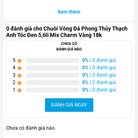
Xem thêm
0 đánh giá cho Chuỗi Vòng Đá Phong Thủy Thạch
Anh Tóc Đen 5,6li Mix Charm Vàng 18k
Không chỉ giúp tôn lên phong cách cá nhân, chiếc vòng
CHƯA CÓ
còn được xem là vật phẩm phong thủy hỗ trợ cân bằng
ĐÁNH GIÁ NÀO
năng lượng, mang lại sự bình an và tự tin cho người đeo.
5
0%
| 0 đánh giá
Vẻ đẹp độc đáo của thạch
4
0%
| 0 đánh giá
3
0%
| 0 đánh giá
anh tóc đen
2
0%
| 0 đánh giá
1
0%
| 0 đánh giá
Thạch anh tóc đen là dòng đá quý phong thủy được hình
thành từ tự nhiên với những sợi tinh thể màu đen nằm
ĐÁNH GIÁ NGAY
bên trong viên đá trong suốt. Chính các đường “tóc đen”
này tạo nên vẻ đẹp huyền bí, mạnh mẽ và đầy khác biệt.
Mỗi viên đá mang họa tiết riêng biệt nên mỗi chiếc vòng
Chưa có đánh giá nào.
đều có nét đẹp độc nhất, không trùng lặp. Khi kết hợp