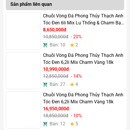
Thạch anh tóc đen thường được lựa chọn bởi những
Sản phẩm liên quan
người làm kinh doanh, quản lý hoặc công việc cần sự tập
trung cao.
Chuỗi Vòng Đá Phong Thủy Thạch Anh
Tóc Đen 6li Mix Lu Thống & Charm Bạc
Thu hút may mắn và thuận lợi
Si Vàng Cao Cấp
8,650,000đ
10,850,000đ
- 20%
Chiếc vòng được xem như biểu tượng của sự ổn định, hỗ
Bán: 10
2
trợ thu hút cơ hội tích cực trong cuộc sống và công việc.
Chuỗi Vòng Đá Phong Thủy Thạch Anh
Tăng sự cân bằng nội tâm
Tóc Đen 6,2li Mix Charm Vàng 18k
Nguồn năng lượng tự nhiên từ đá giúp tinh thần thư thái,
10,990,000đ
tạo cảm giác bình yên và ổn định hơn mỗi ngày.
12,850,000đ
- 14%
Bán: 27
4
Chuỗi Vòng Đá Phong Thủy Thạch Anh
Tóc Đen 6,2li Mix Charm Vàng 18k
16,950,000đ
18,850,000đ
- 10%
Bán: 12
5