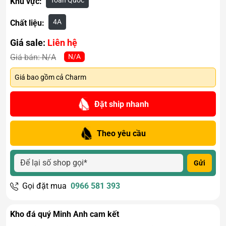
Toàn Quốc
Khu vực:
4A
Chất liệu:
Giá sale:
Liên hệ
N/A
Giá bán:
N/A
Giá bao gồm cả Charm
Đặt ship nhanh
Theo yêu cầu
Gửi
Gọi đặt mua
0966 581 393
Kho đá quý Minh Anh cam kết