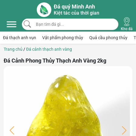
Skip to main content
Đá quý Minh Anh
Kiệt tác của thời gian
Bạn tìm đá gì...
Kho đá
Đá thạch anh vụn
Vật phẩm phong thủy
Quả cầu phong thủy
T
Trang chủ
/
Đá cảnh thạch anh vàng
Đá Cảnh Phong Thủy Thạch Anh Vàng 2kg