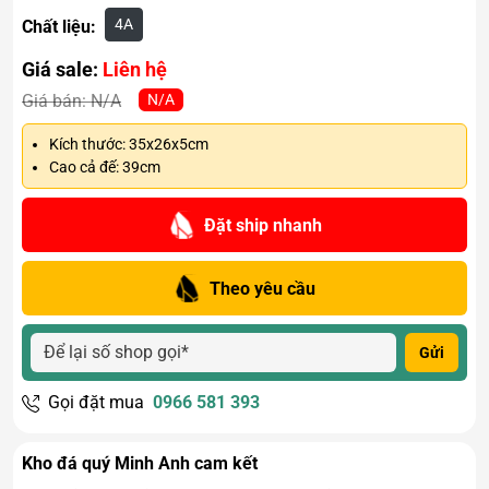
4A
Chất liệu:
Giá sale:
Liên hệ
N/A
Giá bán:
N/A
Kích thước: 35x26x5cm
Cao cả đế: 39cm
Đặt ship nhanh
Theo yêu cầu
Gửi
Gọi đặt mua
0966 581 393
Kho đá quý Minh Anh cam kết