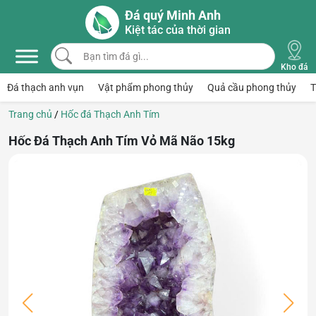
Skip to main content
Đá quý Minh Anh
Kiệt tác của thời gian
Bạn tìm đá gì...
Kho đá
Đá thạch anh vụn
Vật phẩm phong thủy
Quả cầu phong thủy
T
Trang chủ
/
Hốc đá Thạch Anh Tím
Hốc Đá Thạch Anh Tím Vỏ Mã Não 15kg