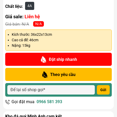
4A
Chất liệu:
Giá sale:
Liên hệ
N/A
Giá bán:
N/A
Kích thước: 36x22x13cm
Cao cả đế: 46cm
Nặng: 15kg
Đặt ship nhanh
Theo yêu cầu
Gửi
Gọi đặt mua
0966 581 393
Kho đá quý Minh Anh cam kết