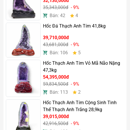
32,130,000đ
35,343,000đ
- 9%
Bán: 42
4
Hốc Đá Thạch Anh Tím 41,8kg
39,710,000đ
43,681,000đ
- 9%
Bán: 106
5
Hốc Thạch Anh Tím Vỏ Mã Não Nặng
Hốc Đá Thạch Anh Tím Vỏ Mã Não 15kg
là một trong
47,3kg
những dòng sản phẩm cao cấp được yêu thích tại
Đá
54,395,000đ
Phong Thủy Minh Anh
. Với sự kết hợp độc đáo giữa
59,834,500đ
- 9%
thạch anh tím sắc sảo và lớp vỏ mã não tự nhiên đầy
Bán: 113
2
nghệ thuật, sản phẩm không chỉ là vật phẩm phong thủy
Hốc Thạch Anh Tím Cộng Sinh Tinh
có giá trị năng lượng cao mà còn là điểm nhấn ấn tượng
Thể Thạch Anh Trắng 28,9kg
cho không gian sống hiện đại.
39,015,000đ
💎
Điểm Đặc Biệt Của Sản
42,916,500đ
- 9%