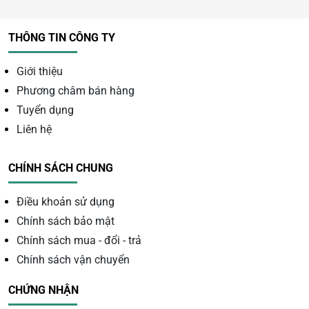
THÔNG TIN CÔNG TY
Giới thiệu
Phương châm bán hàng
Tuyển dụng
Liên hệ
CHÍNH SÁCH CHUNG
Điều khoản sử dụng
Phật Bà Quan Âm Ngọc Onyx Xanh Cao 50cm
Chính sách bảo mật
Chính sách mua - đổi - trả
Mệnh và năm sinh hợp
Chính sách vận chuyển
Mệnh mộc
: 1950, 1951, 1958, 1959, 1972, 1973,
CHỨNG NHẬN
1980, 1981, 1988, 1989, 2002, 2003, 2010, 2011