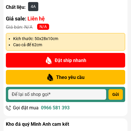
4A
Chất liệu:
Giá sale:
Liên hệ
N/A
Giá bán:
N/A
Kích thước: 50x28x10cm
Cao cả đế 62cm
Đặt ship nhanh
Theo yêu cầu
Gửi
Gọi đặt mua
0966 581 393
Kho đá quý Minh Anh cam kết