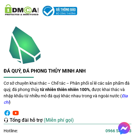
Mệnh hỏa
: 1956, 1957, 1964, 1965, 1978, 1979, 1986,
1987, 1994, 1995, 2008, 2009
Mệnh kim
: 1954, 1955, 1962, 1963, 1970, 1971, 1984,
1985, 1992, 1993, 2000, 2001, 2014, 2015
Mệnh thủy
: 1952, 1953, 1966, 1967, 1974, 1975,
1982, 1983, 1996, 1997, 2004, 2005, 2012, 2013
Lợi ích hợp tuổi mang lại
Tuổi Tý
: Mở rộng mối quan hệ, có nhiều cơ hội phát
triển bản thân, sự nghiệp thăng quan tiến chức.
ĐÁ QUÝ, ĐÁ PHONG THỦY MINH ANH
Tuổi Dần
: Giúp bạn giảm bớt những cạnh tranh trong
Cơ sở chuyên khai thác – Chế tác – Phân phối sỉ lẻ các sản phẩm đá
công việc và tạo cơ hội để bạn phát huy tiềm lực của
quý, đá phong thủy
từ nhiên thiên nhiên 100%
, được khai thác và
bản thân, giúp tinh thần bạn luôn thoải mái để có thể
nhập khẩu từ nhiều mỏ đá quý khác nhau trong và ngoài nước (
Địa
giải quyết mọi khó khăn và trở ngại.
chỉ
)
Tuổi Mão
: Cải thiện sự bốc đồng, nóng vội, giữ được
bình tĩnh để tìm cách giải quyết vấn đề. Tăng đường
Tổng đài hỗ trợ
(Miễn phí gọi)
nhân duyên, tạo cơ hội để gặp quý nhân.
Tuổi Mùi
: Khẳng định được năng lực bản thân, gây
Hotline:
0966 581 393