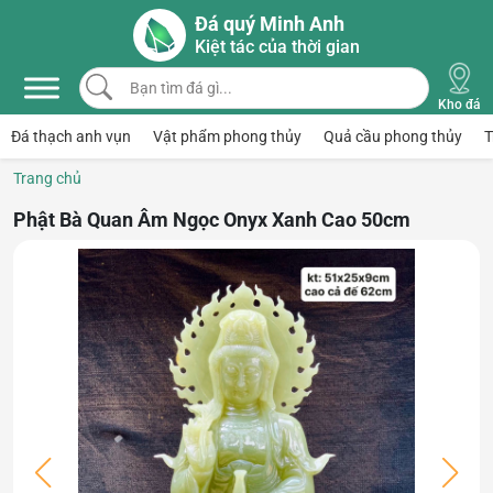
Skip to main content
Đá quý Minh Anh
Kiệt tác của thời gian
Bạn tìm đá gì...
Kho đá
Đá thạch anh vụn
Vật phẩm phong thủy
Quả cầu phong thủy
T
Trang chủ
Phật Bà Quan Âm Ngọc Onyx Xanh Cao 50cm