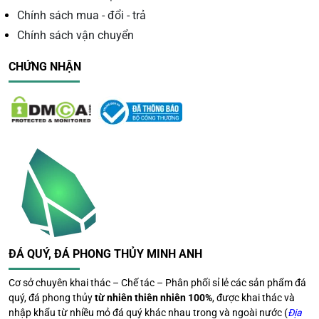
Mệnh kim: 1954, 1955, 1962, 1963, 1970, 1971, 1984,
Chính sách mua - đổi - trả
1985, 1992, 1993, 2000, 2001, 2014, 2015
Chính sách vận chuyển
Mệnh mộc: 1950, 1951, 1958, 1959, 1972, 1973,
1980, 1981, 1988, 1989, 2002, 2003, 2010, 2011
CHỨNG NHẬN
Mệnh hỏa: 1956, 1957, 1964, 1965, 1978, 1979, 1986,
1987, 1994, 1995, 2008, 2009
Mệnh thổ: 1960, 1961, 1968, 1969, 1976, 1977, 1990,
1991, 1998, 1999, 2006, 2007
Lợi ích hợp tuổi mang lại
Tuổi tý
: Gặp thuận lợi, nhiều may mắn trong công
việc, tránh được những việc lừa đảo gây tổn thất đến
tài sản.
Tuổi sửu
: Định hướng được tương lai bản thân, có
ĐÁ QUÝ, ĐÁ PHONG THỦY MINH ANH
nhiều cơ hội trong cuộc sống và công việc.
Tuổi dần
: Sẽ giúp bạn đem lại sự vinh hoa, phú quý
Cơ sở chuyên khai thác – Chế tác – Phân phối sỉ lẻ các sản phẩm đá
và giúp bạn giải quyết được những khó khăn, những
quý, đá phong thủy
từ nhiên thiên nhiên 100%
, được khai thác và
vấn đề trong cuộc sống.
nhập khẩu từ nhiều mỏ đá quý khác nhau trong và ngoài nước (
Địa