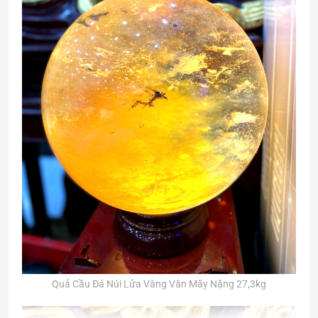
Quả Cầu Đá Núi Lửa Vàng Vân Mây Nặng 27,3kg