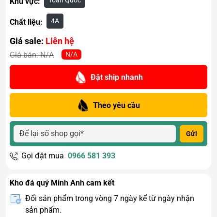
Toàn Quốc
Khu vực:
4A
Chất liệu:
Giá sale:
Liên hệ
N/A
Giá bán:
N/A
Đặt ship nhanh
Theo yêu cầu
Gửi
Gọi đặt mua
0966 581 393
Kho đá quý Minh Anh cam kết
Đổi sản phẩm trong vòng 7 ngày kể từ ngày nhận
sản phẩm.