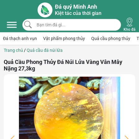
Skip to main content
Đá quý Minh Anh
Kiệt tác của thời gian
Bạn tìm đá gì...
Kho đá
Đá thạch anh vụn
Vật phẩm phong thủy
Quả cầu phong thủy
T
Trang chủ
/
Quả cầu đá núi lửa
Quả Cầu Phong Thủy Đá Núi Lửa Vàng Vân Mây
Nặng 27,3kg