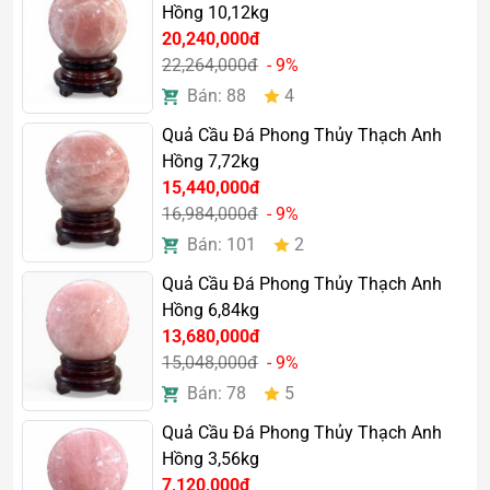
Hồng 10,12kg
20,240,000đ
22,264,000đ
- 9%
Bán: 88
4
Quả Cầu Đá Phong Thủy Thạch Anh
Hồng 7,72kg
15,440,000đ
16,984,000đ
- 9%
Bán: 101
2
Quả Cầu Đá Phong Thủy Thạch Anh
Hồng 6,84kg
13,680,000đ
15,048,000đ
- 9%
Bán: 78
5
Quả Cầu Đá Phong Thủy Thạch Anh
Hồng 3,56kg
Mệnh và năm sinh hợp
7,120,000đ