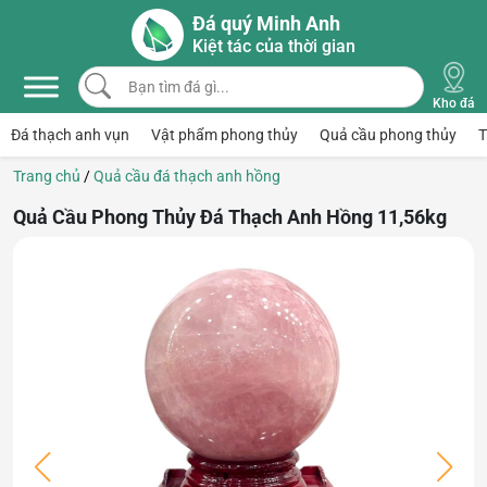
Skip to main content
Đá quý Minh Anh
Kiệt tác của thời gian
Bạn tìm đá gì...
Kho đá
Đá thạch anh vụn
Vật phẩm phong thủy
Quả cầu phong thủy
T
Trang chủ
/
Quả cầu đá thạch anh hồng
Quả Cầu Phong Thủy Đá Thạch Anh Hồng 11,56kg