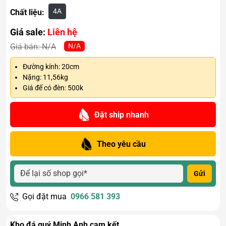
4A
Chất liệu:
Giá sale:
Liên hệ
N/A
Giá bán:
N/A
Đường kính: 20cm
Nặng: 11,56kg
Giá đế có đèn: 500k
Đặt ship nhanh
Theo yêu cầu
Gửi
Gọi đặt mua
0966 581 393
Kho đá quý Minh Anh cam kết