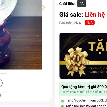
4A
Chất liệu:
Giá sale:
Liên hệ
N/A
Giá bán:
N/A
Quà tặng kèm trị giá 800,
Giá và khuyến mãi có thể kết thúc 
ả
Tặng Voucher trị giá 300k c
Miễn phí ship khi đặt cọc c