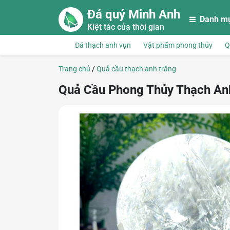
Skip to main content
Đá quý Minh Anh
Danh m
Kiệt tác của thời gian
Đá thạch anh vụn
Vật phẩm phong thủy
Q
Trang chủ
/
Quả cầu thạch anh trắng
Quả Cầu Phong Thủy Thạch Anh