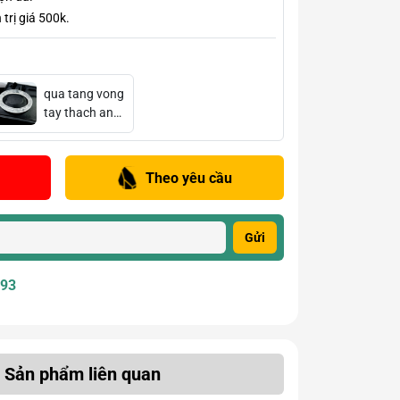
trị giá 500k.
qua tang vong
tay thach anh
trang lien khoi
Theo yêu cầu
Gửi
393
Sản phẩm liên quan