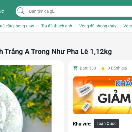
Bạn tìm đá gì...
ục
uả cầu phong thủy
Trụ đá thạch anh
Vòng đá phong thủy
Vòng
 Trắng A Trong Như Pha Lê 1,12kg
Bán: 380
0
Đánh giá
Toàn Quốc
Khu vực: