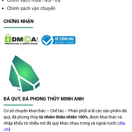
Chính sách mua - đổi - trả
Chính sách vận chuyển
✅ Đá thạch anh vàng
tự nhiên 100%
, không pha tạp –
không nhuộm màu
CHỨNG NHẬN
✅ Chế tác
thủ công tinh xảo
, giữ nguyên năng lượng đá
tự nhiên
✅
Tư vấn đặt đá chuẩn phong thủy
theo tuổi – mệnh –
không gian
✅
Giao hàng toàn quốc
– đóng gói an toàn, bảo đảm
nguyên vẹn
✅
Bảo hành năng lượng trọn đời
– hỗ trợ kích hoạt năng
lượng tận nơi nếu cần
ĐÁ QUÝ, ĐÁ PHONG THỦY MINH ANH
Đặt hàng & tư vấn ngay hôm nay:
Cơ sở chuyên khai thác – Chế tác – Phân phối sỉ lẻ các sản phẩm đá
📞
Hotline
:
0966 581 393
quý, đá phong thủy
từ nhiên thiên nhiên 100%
, được khai thác và
nhập khẩu từ nhiều mỏ đá quý khác nhau trong và ngoài nước (
Địa
📍
Địa chỉ showroom
:
B15 P. Nguyễn Công Thái, Khu đô
chỉ
)