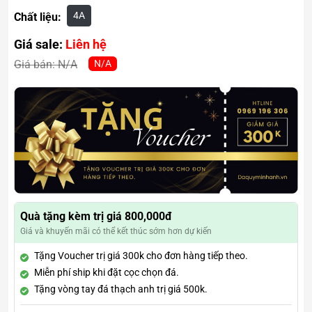
4A
Chất liệu:
Giá sale:
Liên hệ
N/A
Giá bán:
N/A
Quà tặng kèm trị giá 800,000đ
Giá và khuyến mãi có thể kết thúc sớm hơn dự kiến
Tặng Voucher trị giá 300k cho đơn hàng tiếp theo.
Miễn phí ship khi đặt cọc chọn đá.
Tặng vòng tay đá thạch anh trị giá 500k.