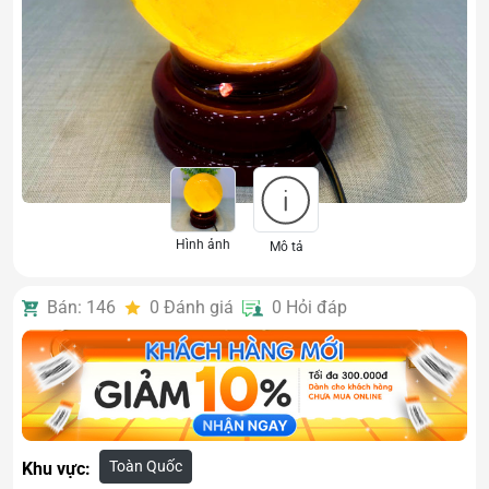
Hình ảnh
Mô tả
Bán: 146
0
Đánh giá
0
Hỏi đáp
Toàn Quốc
Khu vực: