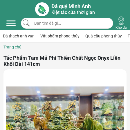
Skip to main content
Đá quý Minh Anh
Kiệt tác của thời gian
Bạn tìm đá gì...
Kho đá
Đá thạch anh vụn
Vật phẩm phong thủy
Quả cầu phong thủy
T
Trang chủ
Tác Phẩm Tam Mã Phi Thiên Chất Ngọc Onyx Liền
Khối Dài 141cm