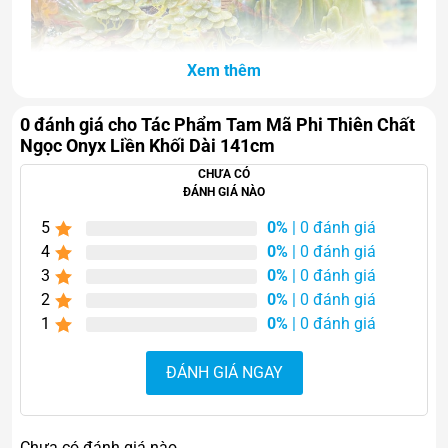
Xem thêm
0 đánh giá cho Tác Phẩm Tam Mã Phi Thiên Chất
Ngọc Onyx Liền Khối Dài 141cm
CHƯA CÓ
Tác Phẩm Tam Mã Phi Thiên Chất Ngọc Onyx Liền Khối Dài
ĐÁNH GIÁ NÀO
141cm
5
0%
| 0 đánh giá
4
0%
| 0 đánh giá
3
0%
| 0 đánh giá
2
0%
| 0 đánh giá
1
0%
| 0 đánh giá
ĐÁNH GIÁ NGAY
Chưa có đánh giá nào.