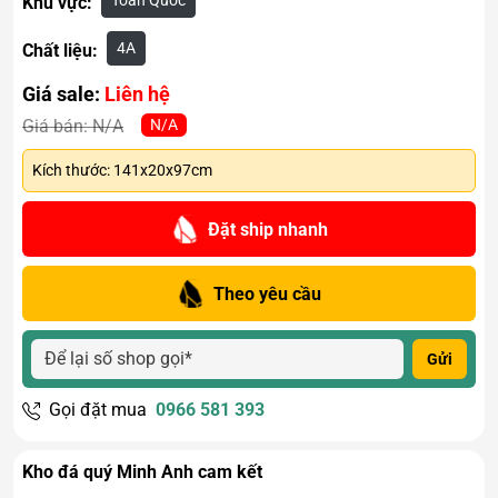
Toàn Quốc
Khu vực:
4A
Chất liệu:
Giá sale:
Liên hệ
N/A
Giá bán:
N/A
Kích thước: 141x20x97cm
Đặt ship nhanh
Theo yêu cầu
Gửi
Gọi đặt mua
0966 581 393
Kho đá quý Minh Anh cam kết