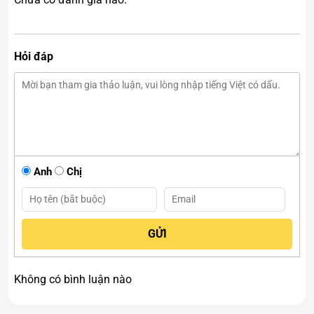
Hỏi đáp
Anh
Chị
Tác Phẩm Tam Mã Phi Thiên Chất Ngọc Onyx Liền Khối Dài
141cm
Không có bình luận nào