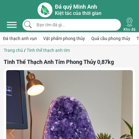
Skip to main content
Đá quý Minh Anh
Kiệt tác của thời gian
Bạn tìm đá gì...
Kho đá
Đá thạch anh vụn
Vật phẩm phong thủy
Quả cầu phong thủy
T
Trang chủ
/
Tinh thể thạch anh tím
Tinh Thể Thạch Anh Tím Phong Thủy 0,87kg