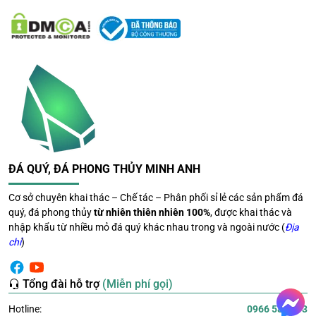
cảm xúc
Nguồn năng lượng dịu nhẹ từ tinh thể thạch anh tím giúp
con người cảm thấy thư giãn, giảm căng thẳng và cải
thiện chất lượng giấc ngủ. Đây cũng là lý do nhiều người
đặt đá trong phòng ngủ hoặc không gian thiền.
Tăng cường trí tuệ và sự tập
trung
ĐÁ QUÝ, ĐÁ PHONG THỦY MINH ANH
Màu tím đại diện cho trí tuệ và trực giác. Những người
làm việc sáng tạo, nghiên cứu hoặc học tập thường sử
Cơ sở chuyên khai thác – Chế tác – Phân phối sỉ lẻ các sản phẩm đá
dụng thạch anh tím để hỗ trợ tinh thần minh mẫn và
quý, đá phong thủy
từ nhiên thiên nhiên 100%
, được khai thác và
nhập khẩu từ nhiều mỏ đá quý khác nhau trong và ngoài nước (
Địa
nâng cao hiệu suất công việc.
chỉ
)
Tổng đài hỗ trợ
(Miễn phí gọi)
Hotline:
0966 581 393