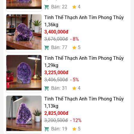
Xua tan căng thẳng và áp lực
Bán: 22
4
Hỗ trợ tập trung tinh thần
Thu hút vận may và tài lộc
Tinh Thể Thạch Anh Tím Phong Thủy
Tăng sự sáng suốt trong công việc và học tập
1,36kg
3,400,000đ
Đặc biệt, những người thường xuyên làm việc trí óc hoặc
3,676,000đ
- 8%
kinh doanh rất ưa chuộng loại đá này vì tin rằng nó giúp
Bán: 77
5
cải thiện khả năng tư duy và đưa ra quyết định chính xác
hơn.
Tinh Thể Thạch Anh Tím Phong Thủy
1,29kg
3,225,000đ
3,406,500đ
- 5%
Bán: 31
4
Tinh Thể Thạch Anh Tím Phong Thủy
1,13kg
2,825,000đ
3,200,500đ
- 12%
Bán: 19
5