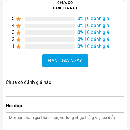
CHƯA CÓ
ĐÁNH GIÁ NÀO
5
0%
| 0 đánh giá
4
0%
| 0 đánh giá
3
0%
| 0 đánh giá
Đặc điểm nổi bật của tinh
2
0%
| 0 đánh giá
1
0%
| 0 đánh giá
thể thạch anh tím 0,87kg
ĐÁNH GIÁ NGAY
1. Màu tím tự nhiên sang trọng
Tinh thể có gam tím đặc trưng tự nhiên, sắc đá trong trẻo
kết hợp cùng các tinh thể lấp lánh giúp tạo nên vẻ đẹp
Chưa có đánh giá nào.
cuốn hút và đẳng cấp. Màu tím trong phong thủy tượng
trưng cho:
Hỏi đáp
Trí tuệ và sự minh mẫn
Tâm hồn bình an
Sự giàu sang và thịnh vượng
Nguồn năng lượng tích cực