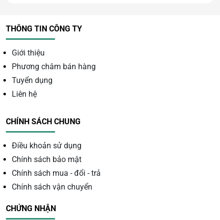
THÔNG TIN CÔNG TY
Giới thiệu
Phương châm bán hàng
Tuyển dụng
Liên hệ
Ý nghĩa phong thủy của
thạch anh tím
CHÍNH SÁCH CHUNG
Thu hút tài lộc và may mắn
Điều khoản sử dụng
Chính sách bảo mật
Trong phong thủy, thạch anh tím được xem là viên đá
mang năng lượng của sự thịnh vượng. Khi đặt đúng vị trí,
Chính sách mua - đổi - trả
sản phẩm có thể giúp kích hoạt cung tài lộc, hỗ trợ công
Chính sách vận chuyển
việc kinh doanh thuận lợi và gia tăng vận khí tốt.
CHỨNG NHẬN
Mang lại bình an và cân bằng