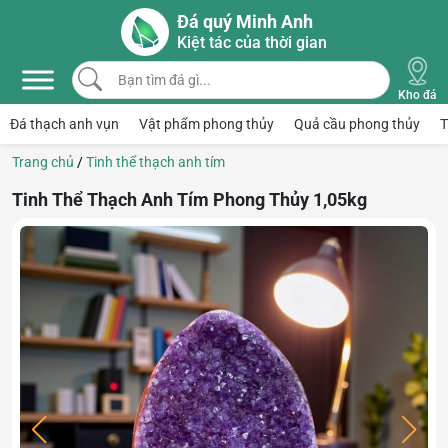
Skip to main content
Đá quý Minh Anh
Kiệt tác của thời gian
Bạn tìm đá gì...
Kho đá
Đá thạch anh vụn
Vật phẩm phong thủy
Quả cầu phong thủy
T
Trang chủ
/
Tinh thể thạch anh tím
Tinh Thể Thạch Anh Tím Phong Thủy 1,05kg