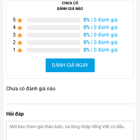
CHƯA CÓ
ĐÁNH GIÁ NÀO
5
0%
| 0 đánh giá
4
0%
| 0 đánh giá
3
0%
| 0 đánh giá
2
0%
| 0 đánh giá
Đặc điểm nổi bật của tinh
1
0%
| 0 đánh giá
thể thạch anh tím 1,05kg
ĐÁNH GIÁ NGAY
1. Sắc tím tự nhiên đầy cuốn hút
Tinh thể có màu tím tự nhiên với độ trong đẹp mắt cùng
Chưa có đánh giá nào.
các tinh thể lấp lánh đặc trưng. Dưới ánh sáng, sản phẩm
tạo hiệu ứng phản chiếu sang trọng và nổi bật.
Hỏi đáp
Trong phong thủy, màu tím đại diện cho:
Trí tuệ và sự sáng suốt
Bình an và cân bằng