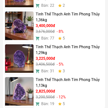
mẽ
Bán: 22
2
Theo quan niệm phong thủy, thạch anh tím có khả năng
Tinh Thể Thạch Anh Tím Phong Thủy
hấp thụ năng lượng tiêu cực và lan tỏa nguồn sinh khí
1,36kg
tích cực.
3,400,000đ
Nhiều người tin rằng sản phẩm giúp:
3,676,000đ
- 8%
Bán: 77
5
Giảm áp lực và căng thẳng
Hỗ trợ tinh thần thư giãn
Tinh Thể Thạch Anh Tím Phong Thủy
Tăng khả năng tập trung
1,29kg
Cải thiện giấc ngủ
3,225,000đ
Thu hút may mắn và tài lộc
3,406,500đ
- 5%
Bán: 31
3
Đặc biệt, người làm công việc trí óc hoặc kinh doanh
thường lựa chọn thạch anh tím để tăng sự minh mẫn và
Tinh Thể Thạch Anh Tím Phong Thủy
hỗ trợ đưa ra quyết định hiệu quả.
1,13kg
2,825,000đ
3,200,500đ
- 12%
Bán: 19
5