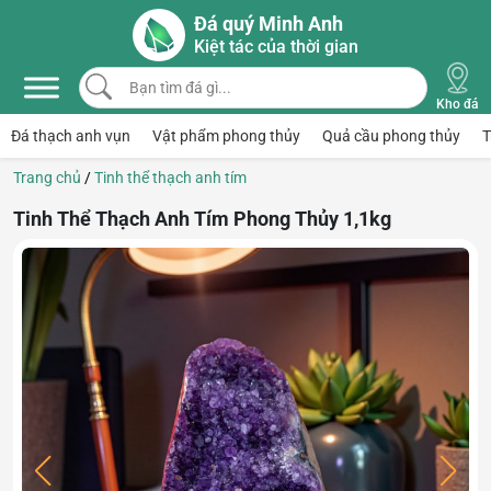
Skip to main content
Đá quý Minh Anh
Kiệt tác của thời gian
Bạn tìm đá gì...
Kho đá
Đá thạch anh vụn
Vật phẩm phong thủy
Quả cầu phong thủy
T
Trang chủ
/
Tinh thể thạch anh tím
Tinh Thể Thạch Anh Tím Phong Thủy 1,1kg