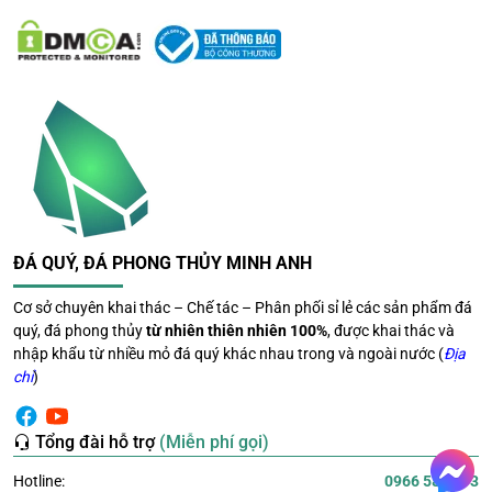
Thu hút tài lộc và may mắn
Trong phong thủy, thạch anh tím được xem là loại đá có
khả năng kích hoạt cung tài lộc và thu hút vận may. Khi
đặt đúng vị trí, tinh thể giúp gia tăng vượng khí và hỗ trợ
công việc hanh thông.
Mang lại bình an và cân bằng
cảm xúc
ĐÁ QUÝ, ĐÁ PHONG THỦY MINH ANH
Nguồn năng lượng dịu nhẹ từ đá giúp ổn định tinh thần,
Cơ sở chuyên khai thác – Chế tác – Phân phối sỉ lẻ các sản phẩm đá
giảm cảm giác lo âu và mang đến sự thư giãn cho người
quý, đá phong thủy
từ nhiên thiên nhiên 100%
, được khai thác và
sử dụng.
nhập khẩu từ nhiều mỏ đá quý khác nhau trong và ngoài nước (
Địa
chỉ
)
Đây là lý do nhiều người lựa chọn đặt thạch anh tím trong
phòng ngủ hoặc khu vực nghỉ ngơi.
Tổng đài hỗ trợ
(Miễn phí gọi)
Hỗ trợ trí tuệ và sự tập trung
Hotline:
0966 581 393