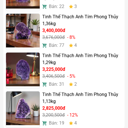
3. Năng lượng phong thủy mạnh
Bán: 22
3
mẽ
Tinh Thể Thạch Anh Tím Phong Thủy
Theo quan niệm phong thủy, thạch anh tím có khả năng
1,36kg
hấp thụ nguồn năng lượng tiêu cực và lan tỏa sinh khí
3,400,000đ
tích cực đến không gian xung quanh.
3,676,000đ
- 8%
Nhiều người tin rằng sản phẩm giúp:
Bán: 77
4
Tinh Thể Thạch Anh Tím Phong Thủy
Giảm căng thẳng và áp lực
1,29kg
Tăng sự tập trung
3,225,000đ
Hỗ trợ tinh thần thư thái
3,406,500đ
- 5%
Cải thiện chất lượng giấc ngủ
Thu hút may mắn và tài lộc
Bán: 31
2
Tinh Thể Thạch Anh Tím Phong Thủy
Đặc biệt, người làm kinh doanh hoặc công việc trí óc
1,13kg
thường sử dụng thạch anh tím nhằm tăng sự sáng suốt
2,825,000đ
và hỗ trợ đưa ra quyết định hiệu quả hơn.
3,200,500đ
- 12%
Bán: 19
4