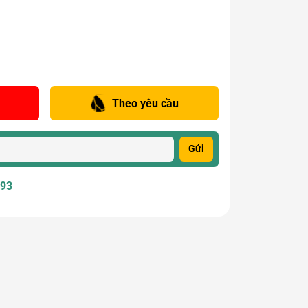
Theo yêu cầu
Gửi
393