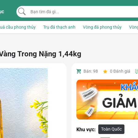
Bạn tìm đá gì...
ục
uả cầu phong thủy
Trụ đá thạch anh
Vòng đá phong thủy
Vòng
 Vàng Trong Nặng 1,44kg
Bán: 98
0
Đánh giá
Toàn Quốc
Khu vực: