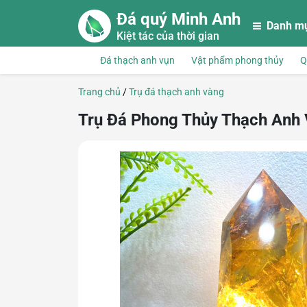
Skip to main content
Đá quý Minh Anh
Danh m
Kiệt tác của thời gian
Đá thạch anh vụn
Vật phẩm phong thủy
Q
Trang chủ
/
Trụ đá thạch anh vàng
Trụ Đá Phong Thủy Thạch Anh