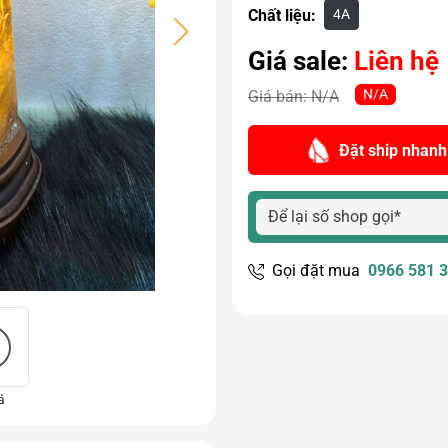
4A
Chất liệu:
Giá sale:
Liên hệ
N/A
Giá bán:
N/A
Đặt ship nhanh
Gọi đặt mua
0966 581 
ả