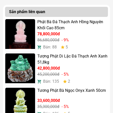
Sản phẩm liên quan
Phật Bà Đá Thạch Anh Hồng Nguyên
Khối Cao 85cm
78,800,000đ
86,680,000đ
- 9%
Bán: 88
5
Tượng Phật Di Lặc Đá Thạch Anh Xanh
51,8kg
42,800,000đ
45,200,000đ
- 5%
Bán: 135
2
Tương Phật Bà Ngọc Onyx Xanh 50cm
33,600,000đ
35,300,000đ
- 5%
Tượng Phật Di Lặc Ngọc Onyx Trắng Vàng 66cm
là một