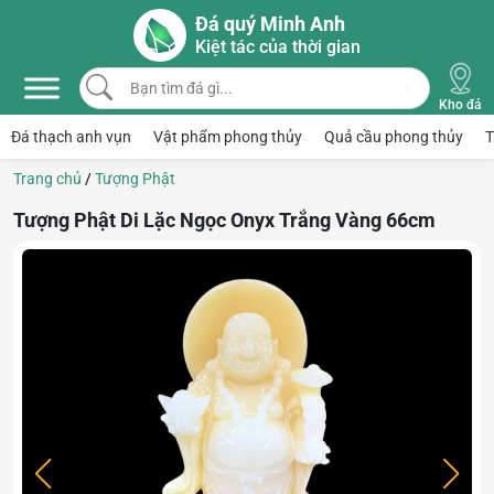
Skip to main content
Đá quý Minh Anh
Kiệt tác của thời gian
Bạn tìm đá gì...
Kho đá
Đá thạch anh vụn
Vật phẩm phong thủy
Quả cầu phong thủy
T
Trang chủ
/
Tượng Phật
Tượng Phật Di Lặc Ngọc Onyx Trắng Vàng 66cm