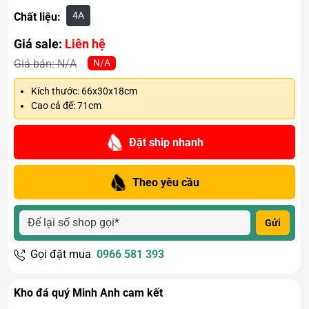
4A
Chất liệu:
Giá sale:
Liên hệ
N/A
Giá bán:
N/A
Kích thước: 66x30x18cm
Cao cả đế: 71cm
Đặt ship nhanh
Theo yêu cầu
Gửi
Gọi đặt mua
0966 581 393
Kho đá quý Minh Anh cam kết