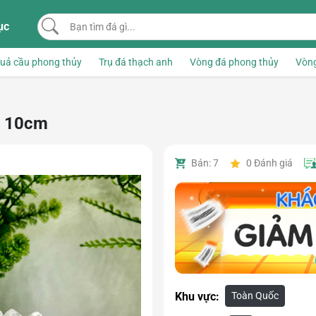
Bạn tìm đá gì...
ục
uả cầu phong thủy
Trụ đá thạch anh
Vòng đá phong thủy
Vòng
g 10cm
Bán: 7
0
Đánh giá
Toàn Quốc
Khu vực: