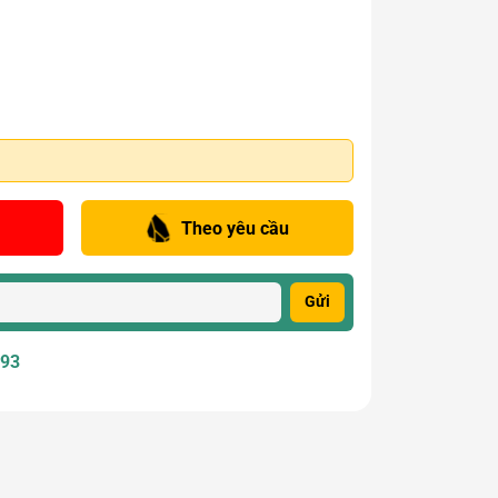
Theo yêu cầu
Gửi
393