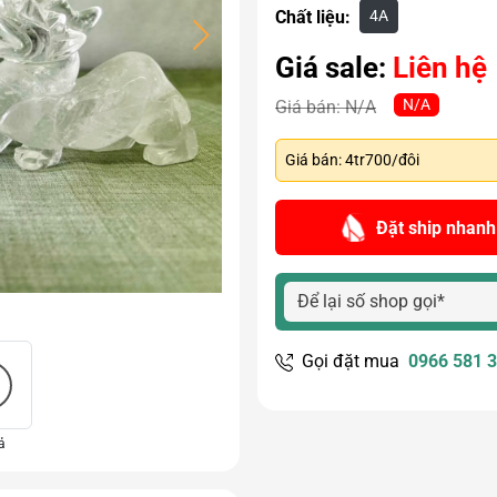
4A
Chất liệu:
Giá sale:
Liên hệ
N/A
Giá bán:
N/A
Giá bán: 4tr700/đôi
Đặt ship nhanh
Gọi đặt mua
0966 581 
ả