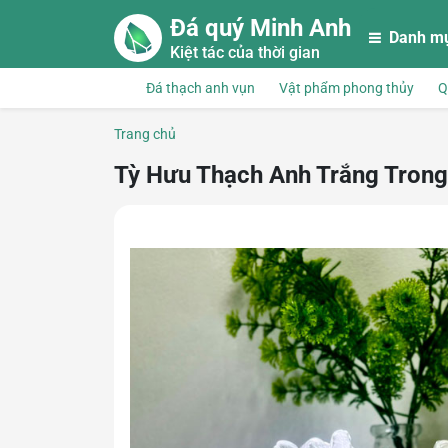
Skip to main content
Đá quý Minh Anh
Danh m
Kiệt tác của thời gian
Đá thạch anh vụn
Vật phẩm phong thủy
Q
Trang chủ
Tỳ Hưu Thạch Anh Trắng Tron