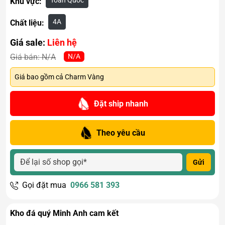
Toàn Quốc
Khu vực:
4A
Chất liệu:
Giá sale:
Liên hệ
N/A
Giá bán:
N/A
Giá bao gồm cả Charm Vàng
Đặt ship nhanh
Theo yêu cầu
Gửi
Gọi đặt mua
0966 581 393
Kho đá quý Minh Anh cam kết