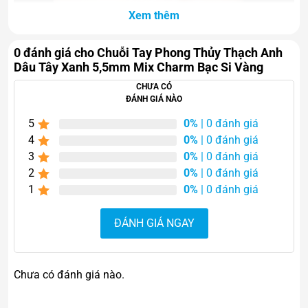
Xem thêm
0 đánh giá cho Chuỗi Tay Phong Thủy Thạch Anh
Dâu Tây Xanh 5,5mm Mix Charm Bạc Si Vàng
Không chỉ là món phụ kiện làm đẹp hằng ngày, Chuỗi
CHƯA CÓ
vòng còn được xem như vật phẩm hỗ trợ cân bằng cảm
ĐÁNH GIÁ NÀO
xúc, thu hút may mắn và tăng năng lượng tích cực cho
5
0%
| 0 đánh giá
người đeo.
4
0%
| 0 đánh giá
Điểm Nổi Bật Của Sản Phẩm
3
0%
| 0 đánh giá
2
0%
| 0 đánh giá
1. Thạch Anh Dâu Tây Xanh Tự
1
0%
| 0 đánh giá
Nhiên Độc Đáo
ĐÁNH GIÁ NGAY
Thạch anh dâu tây xanh là dòng đá phong thủy có màu
sắc tươi mát, mang vẻ đẹp nhẹ nhàng và cảm giác dễ
chịu khi nhìn ngắm.
Chưa có đánh giá nào.
Đặc điểm nổi bật: