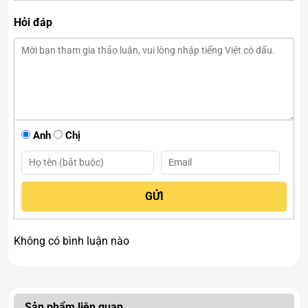
Màu xanh dịu mắt, thanh khiết
Hỏi đáp
Hiệu ứng ánh nhẹ tự nhiên
Độ bóng đẹp và tinh tế
Mang năng lượng tích cực nhẹ nhàng
Phù hợp đeo hằng ngày
Gam màu xanh tượng trưng cho sự bình an, hy vọng và
cân bằng trong cảm xúc.
Anh
Chị
2. Thiết Kế 5,5mm Nhẹ Nhàng
Và Tinh Tế
Kích thước hạt 5,5mm mang lại cảm giác:
Nhẹ tay, thoải mái khi đeo
Không có bình luận nào
Tinh tế, không quá phô trương
Phù hợp nhiều độ tuổi
Dễ phối cùng trang phục hằng ngày
Sản phẩm liên quan