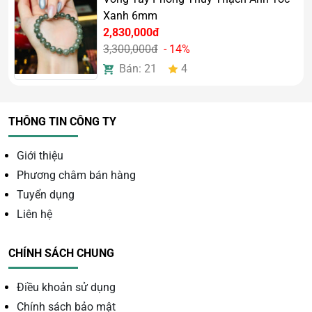
Xanh 6mm
2,830,000đ
3,300,000đ
- 14%
Bán: 21
4
THÔNG TIN CÔNG TY
Giới thiệu
Phương châm bán hàng
Tuyển dụng
Liên hệ
CHÍNH SÁCH CHUNG
Điều khoản sử dụng
Ý Nghĩa Phong Thủy Của
Chính sách bảo mật