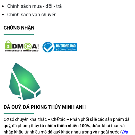
Thạch Anh Dâu Tây Xanh
Chính sách mua - đổi - trả
Chính sách vận chuyển
Trong phong thủy, thạch anh dâu tây xanh được xem là
viên đá mang năng lượng nhẹ nhàng giúp:
CHỨNG NHẬN
Cân bằng cảm xúc
Giảm căng thẳng, lo âu
Mang lại cảm giác bình an
Thu hút năng lượng tích cực
Hỗ trợ tinh thần lạc quan
Loại đá này đặc biệt phù hợp với những người thường
xuyên chịu áp lực công việc hoặc mong muốn tìm lại sự
cân bằng trong cuộc sống.
ĐÁ QUÝ, ĐÁ PHONG THỦY MINH ANH
Cơ sở chuyên khai thác – Chế tác – Phân phối sỉ lẻ các sản phẩm đá
quý, đá phong thủy
từ nhiên thiên nhiên 100%
, được khai thác và
nhập khẩu từ nhiều mỏ đá quý khác nhau trong và ngoài nước (
Địa