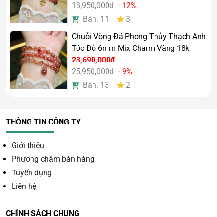
18,950,000đ
- 12%
Bán: 11
3
Chuỗi Vòng Đá Phong Thủy Thạch Anh
Tóc Đỏ 6mm Mix Charm Vàng 18k
23,690,000đ
25,950,000đ
- 9%
Bán: 13
2
THÔNG TIN CÔNG TY
Giới thiệu
Phương châm bán hàng
Tuyển dụng
Liên hệ
Ý nghĩa của Tỳ Hưu phong
CHÍNH SÁCH CHUNG