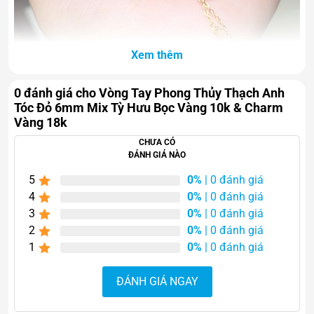
Xem thêm
0 đánh giá cho Vòng Tay Phong Thủy Thạch Anh
Tóc Đỏ 6mm Mix Tỳ Hưu Bọc Vàng 10k & Charm
Thiết kế tinh tế với sắc đỏ cuốn hút của thạch anh tóc đỏ
Vàng 18k
cùng Tỳ Hưu bọc vàng 10K giúp chiếc vòng trở thành
CHƯA CÓ
điểm nhấn nổi bật, phù hợp cho cả phong cách thanh lịch
ĐÁNH GIÁ NÀO
lẫn sang trọng hiện đại.
5
0%
| 0 đánh giá
Vẻ đẹp đặc biệt của thạch
4
0%
| 0 đánh giá
3
0%
| 0 đánh giá
anh tóc đỏ
2
0%
| 0 đánh giá
1
0%
| 0 đánh giá
Thạch anh tóc đỏ là dòng đá quý phong thủy nổi bật với
các sợi tinh thể màu đỏ nằm bên trong viên đá trong
ĐÁNH GIÁ NGAY
suốt. Những đường tóc đỏ tự nhiên tạo nên hiệu ứng lung
linh độc đáo, mang vẻ đẹp vừa quyến rũ vừa đầy năng