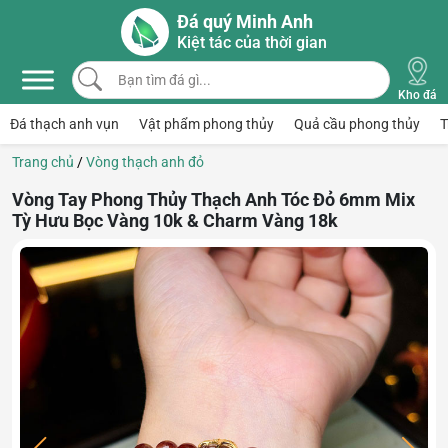
Skip to main content
Đá quý Minh Anh
Kiệt tác của thời gian
Bạn tìm đá gì...
Kho đá
Đá thạch anh vụn
Vật phẩm phong thủy
Quả cầu phong thủy
T
Trang chủ
/
Vòng thạch anh đỏ
Vòng Tay Phong Thủy Thạch Anh Tóc Đỏ 6mm Mix
Tỳ Hưu Bọc Vàng 10k & Charm Vàng 18k