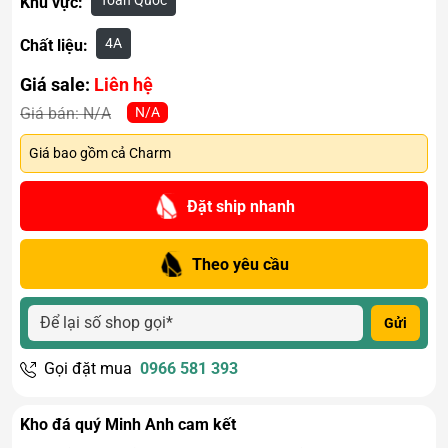
Toàn Quốc
Khu vực:
4A
Chất liệu:
Giá sale:
Liên hệ
N/A
Giá bán:
N/A
Giá bao gồm cả Charm
Đặt ship nhanh
Theo yêu cầu
Gửi
Gọi đặt mua
0966 581 393
Kho đá quý Minh Anh cam kết