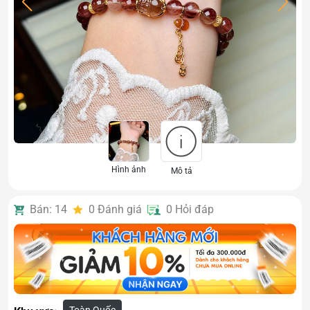
Hình ảnh
Mô tả
Bán: 14
0
Đánh giá
0
Hỏi đáp