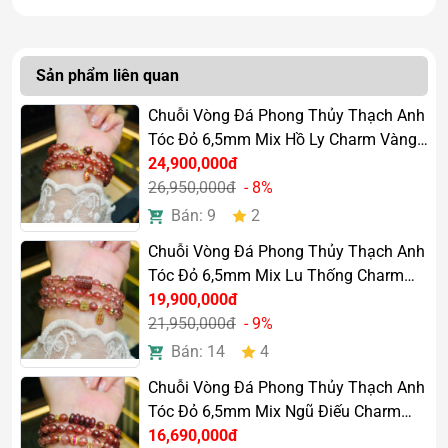
Nguồn năng lượng từ đá hỗ trợ thu hút cơ hội tốt trong
công việc và cuộc sống.
Sản phẩm liên quan
Tăng sự tự tin và sức hút
Chuỗi Vòng Đá Phong Thủy Thạch Anh
Màu đỏ tượng trưng cho sự nổi bật, giúp người đeo thêm
Tóc Đỏ 6,5mm Mix Hồ Ly Charm Vàng
tự tin và cuốn hút hơn trong giao tiếp.
18k
24,900,000đ
26,950,000đ
- 8%
Hỗ trợ tinh thần tích cực
Bán: 9
2
Đá giúp cân bằng cảm xúc, giảm căng thẳng và mang lại
Chuỗi Vòng Đá Phong Thủy Thạch Anh
tinh thần lạc quan.
Tóc Đỏ 6,5mm Mix Lu Thống Charm
Vàng 18k
19,900,000đ
Mang lại năng lượng và động
21,950,000đ
- 9%
lực
Bán: 14
4
Thạch anh tóc đỏ phù hợp với những người thường xuyên
Chuỗi Vòng Đá Phong Thủy Thạch Anh
làm việc áp lực hoặc cần sự nhiệt huyết trong công việc.
Tóc Đỏ 6,5mm Mix Ngũ Điếu Charm
Vàng 18k
16,690,000đ