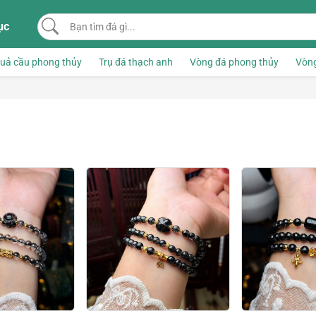
Bạn tìm đá gì...
ục
uả cầu phong thủy
Trụ đá thạch anh
Vòng đá phong thủy
Vòng