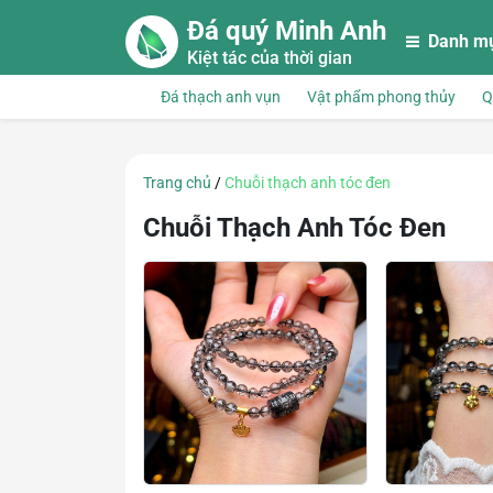
Skip to main content
Đá quý Minh Anh
Danh m
Kiệt tác của thời gian
Đá thạch anh vụn
Vật phẩm phong thủy
Q
Trang chủ
/
Chuỗi thạch anh tóc đen
Chuỗi Thạch Anh Tóc Đen