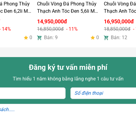
á Phong Thủy
Chuỗi Vòng Đá Phong Thủy
Chuỗi Vòng Đ
 Đen 6,2li Mix
Thạch Anh Tóc Đen 5,6li Mix
Thạch Anh Tóc 
18k
Charm Vàng 18k
Charm Vàng 1
đ
14,950,000đ
16,950,000đ
- 14%
16,850,000đ
- 11%
18,850,000đ
-
0
Bán: 9
0
Bán: 12
Đăng ký tư vấn miễn phí
Tìm hiểu 1 năm không bằng lắng nghe 1 câu tư vấn