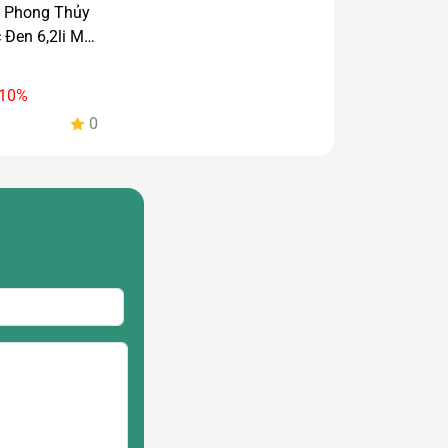
á Phong Thủy
Đen 6,2li Mix
8k
 10%
0