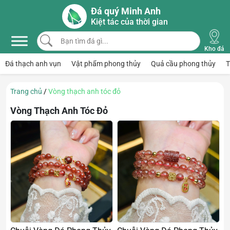
Skip to main content
Đá quý Minh Anh
Kiệt tác của thời gian
Bạn tìm đá gì...
Kho đá
Đá thạch anh vụn
Vật phẩm phong thủy
Quả cầu phong thủy
T
Trang chủ
/
Vòng thạch anh tóc đỏ
Vòng Thạch Anh Tóc Đỏ