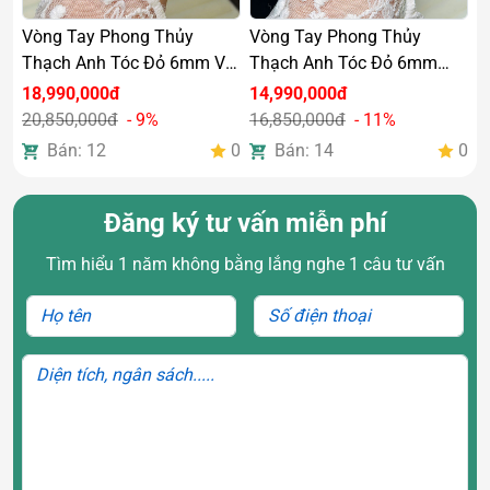
Vòng Tay Phong Thủy
Vòng Tay Phong Thủy
Thạch Anh Tóc Đỏ 6mm VIP
Thạch Anh Tóc Đỏ 6mm
Mix Tỳ Hưu Bọc Vàng 10k &
Mix Tỳ Hưu Bọc Vàng 10k &
18,990,000đ
14,990,000đ
Charm Vàng 18k
Charm Vàng 18k
20,850,000đ
- 9%
16,850,000đ
- 11%
Bán: 12
0
Bán: 14
0
Đăng ký tư vấn miễn phí
Tìm hiểu 1 năm không bằng lắng nghe 1 câu tư vấn