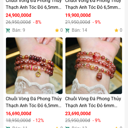
Chuỗi Vòng Đá Phong Thủy
Chuỗi Vòng Đá Phong Thủy
Thạch Anh Tóc Đỏ 6,5mm
Thạch Anh Tóc Đỏ 6,5mm
Mix Hồ Ly Charm Vàng 18k
Mix Lu Thống Charm Vàng
24,900,000đ
19,900,000đ
18k
26,950,000đ
- 8%
21,950,000đ
- 9%
Bán: 9
0
Bán: 14
0
Chuỗi Vòng Đá Phong Thủy
Chuỗi Vòng Đá Phong Thủy
Thạch Anh Tóc Đỏ 6,5mm
Thạch Anh Tóc Đỏ 6mm
Mix Ngũ Điếu Charm Vàng
Mix Charm Vàng 18k
16,690,000đ
23,690,000đ
18k
18,950,000đ
- 12%
25,950,000đ
- 9%