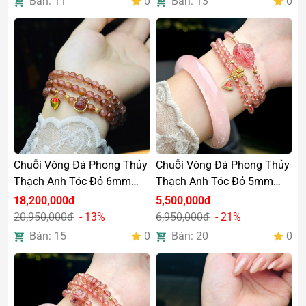
Bán: 11
0
Bán: 13
0
Chuỗi Vòng Đá Phong Thủy
Chuỗi Vòng Đá Phong Thủy
Thạch Anh Tóc Đỏ 6mm
Thạch Anh Tóc Đỏ 5mm
Mix Túi Tiền Bọc Vàng 10k,
Mix Hồ Ly Charm Bạc Si
18,200,000đ
5,500,000đ
Charm Vàng 24k
Vàng Cao Cấp
20,950,000đ
- 13%
6,950,000đ
- 21%
Bán: 15
0
Bán: 20
0