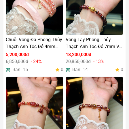
Chuỗi Vòng Đá Phong Thủy
Vòng Tay Phong Thủy
Thạch Anh Tóc Đỏ 4mm
Thạch Anh Tóc Đỏ 7mm VIP
Mix Charm Bạc Si Vàng Cao
Mix Đồng Trục Charm Vàng
5,200,000đ
18,200,000đ
Cấp
18k
6,850,000đ
- 24%
20,850,000đ
- 13%
Bán: 15
0
Bán: 14
0