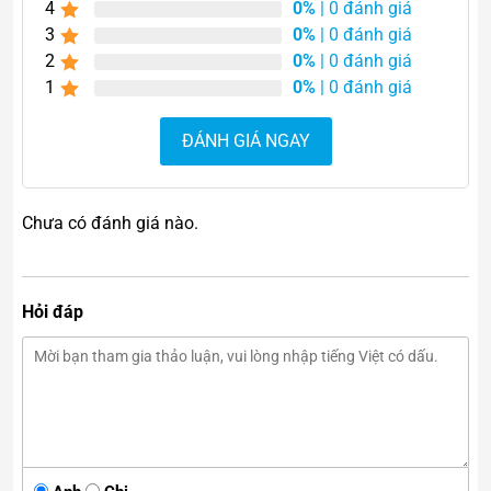
4
0%
| 0 đánh giá
phong thủy có năng lượng mạnh nhất. Nó tượng trưng
3
0%
| 0 đánh giá
cho sự bảo vệ, ổn định và sức mạnh nội tại. Đặc biệt:
2
0%
| 0 đánh giá
1
0%
| 0 đánh giá
Hấp thụ năng lượng xấu:
Giúp loại bỏ những luồng
khí tiêu cực, bảo vệ gia chủ khỏi tà khí.
ĐÁNH GIÁ NGAY
Tăng cường sự tập trung:
Phù hợp với người làm
việc trí óc, giúp đầu óc minh mẫn, sáng suốt hơn.
Cân bằng cảm xúc:
Mang lại sự bình tĩnh, giảm căng
Chưa có đánh giá nào.
thẳng và lo âu.
Thu hút tài lộc:
Khi đặt đúng vị trí, quả cầu giúp kích
hoạt vận may và cơ hội trong công việc, kinh doanh.
Hỏi đáp
Tại sao nên chọn hình cầu
phong thủy?
Hình cầu là biểu tượng của sự viên mãn, tròn đầy và hài
hòa. Trong phong thủy, quả cầu đại diện cho sự luân
chuyển năng lượng liên tục, giúp không gian luôn được