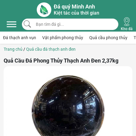
Skip to main content
Đá quý Minh Anh
Kiệt tác của thời gian
Bạn tìm đá gì...
Kho đá
Đá thạch anh vụn
Vật phẩm phong thủy
Quả cầu phong thủy
T
Trang chủ
/
Quả cầu đá thạch anh đen
Quả Cầu Đá Phong Thủy Thạch Anh Đen 2,37kg