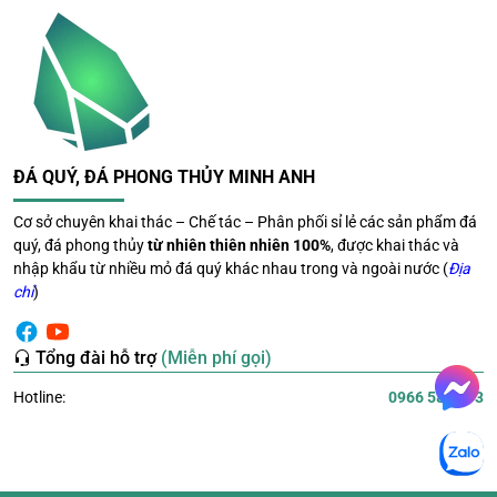
Lưu ý khi sử dụng
Nên đặt quả cầu ở nơi sạch sẽ, thoáng đãng
Tránh đặt trực tiếp dưới đất hoặc nơi ẩm thấp
Có thể thanh tẩy năng lượng định kỳ bằng ánh sáng
tự nhiên hoặc nước sạch
ĐÁ QUÝ, ĐÁ PHONG THỦY MINH ANH
Cơ sở chuyên khai thác – Chế tác – Phân phối sỉ lẻ các sản phẩm đá
quý, đá phong thủy
từ nhiên thiên nhiên 100%
, được khai thác và
nhập khẩu từ nhiều mỏ đá quý khác nhau trong và ngoài nước (
Địa
chỉ
)
Tổng đài hỗ trợ
(Miễn phí gọi)
Hotline:
0966 581 393