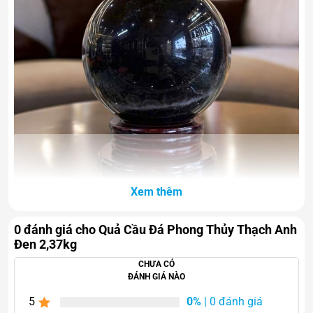
Xem thêm
0 đánh giá cho Quả Cầu Đá Phong Thủy Thạch Anh
Đen 2,37kg
Ý nghĩa phong thủy của
CHƯA CÓ
ĐÁNH GIÁ NÀO
thạch anh đen
5
0%
| 0 đánh giá
Thạch anh đen được xem là một trong những loại đá