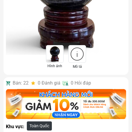
Hình ảnh
Mô tả
Bán: 22
0
Đánh giá
0
Hỏi đáp
Toàn Quốc
Khu vực: