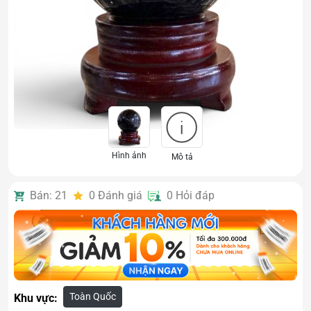
Hình ảnh
Mô tả
Bán: 21
0
Đánh giá
0
Hỏi đáp
Toàn Quốc
Khu vực: