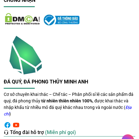
CHỨNG NHẬN
Cách bảo quản & sử dụng
Lau sạch bằng khăn mềm để giữ độ bóng
Tránh va đập mạnh gây trầy xước
Đặt ở nơi khô ráo, tránh môi trường ẩm thấp
Thanh tẩy năng lượng định kỳ bằng ánh sáng mặt
trời nhẹ hoặc nước sạch
ĐÁ QUÝ, ĐÁ PHONG THỦY MINH ANH
Cơ sở chuyên khai thác – Chế tác – Phân phối sỉ lẻ các sản phẩm đá
quý, đá phong thủy
từ nhiên thiên nhiên 100%
, được khai thác và
nhập khẩu từ nhiều mỏ đá quý khác nhau trong và ngoài nước (
Địa
chỉ
)
Tổng đài hỗ trợ
(Miễn phí gọi)