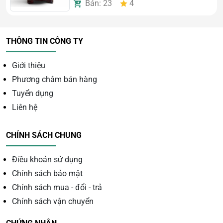
Bán: 23
4
không gian lớn
Gia công tỉ mỉ, độ bóng cao, thẩm mỹ vượt trội
Phù hợp với nhiều đối tượng, đặc biệt người mệnh
THÔNG TIN CÔNG TY
Thủy và Mộc
Giới thiệu
Phương châm bán hàng
Tuyển dụng
Liên hệ
CHÍNH SÁCH CHUNG
Điều khoản sử dụng
Chính sách bảo mật
Chính sách mua - đổi - trả
Chính sách vận chuyển