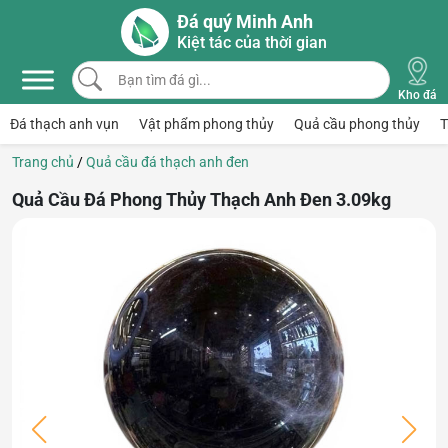
Skip to main content
Đá quý Minh Anh
Kiệt tác của thời gian
Bạn tìm đá gì...
Kho đá
Đá thạch anh vụn
Vật phẩm phong thủy
Quả cầu phong thủy
T
Trang chủ
/
Quả cầu đá thạch anh đen
Quả Cầu Đá Phong Thủy Thạch Anh Đen 3.09kg