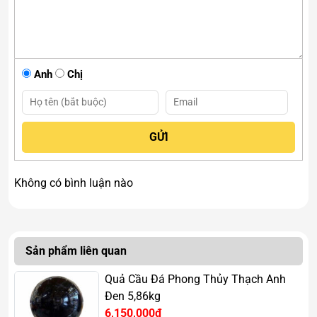
Hình cầu tượng trưng cho sự hoàn hảo, trọn vẹn và luân
chuyển năng lượng không ngừng. Khi được chế tác từ
thạch anh đen, quả cầu không chỉ lan tỏa năng lượng đều
khắp không gian mà còn giúp duy trì sự cân bằng, hài
Anh
Chị
hòa lâu dài.
Không có bình luận nào
Sản phẩm liên quan
Quả Cầu Đá Phong Thủy Thạch Anh
Đen 5,86kg
6,150,000đ